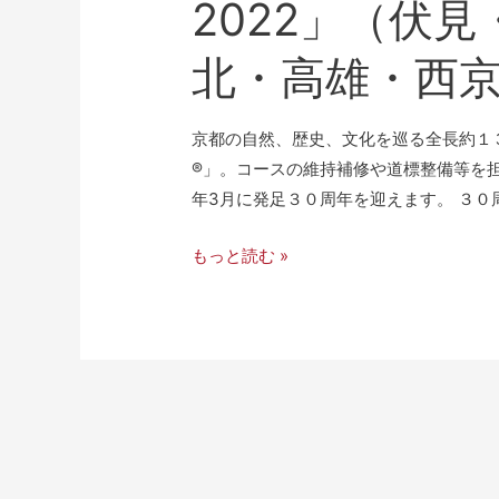
2022」（伏
北・高雄・西
京都の自然、歴史、文化を巡る全長約１
®」。コースの維持補修や道標整備等を
年3月に発足３０周年を迎えます。 ３０
もっと読む »