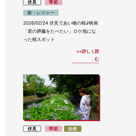
伏見
季節
旅・レジャー
2026/02/24
伏見であい橋の桜♪映画
「君の膵臓をたべたい」ロケ地にな
った桜スポット
詳しく読
む
伏見
季節
自然