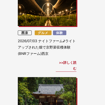
西京
グルメ
体験
2026/07/03
ナイトファーム♪ライト
アップされた畑で京野菜収穫体験
(BNRファーム)西京
詳しく読
む