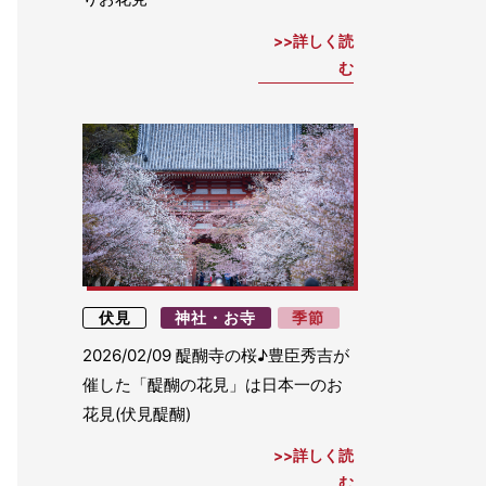
詳しく読
む
伏見
神社・お寺
季節
2026/02/09
醍醐寺の桜♪豊臣秀吉が
催した「醍醐の花見」は日本一のお
花見(伏見醍醐)
詳しく読
む