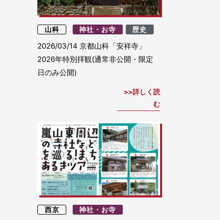
山科
神社・お寺
歴史
2026/03/14
京都山科「安祥寺」
2026年特別拝観(通常非公開・限定
日のみ公開)
詳しく読
む
西京
神社・お寺