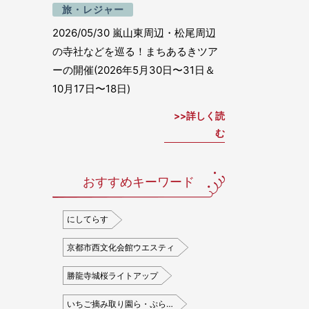
旅・レジャー
2026/05/30
嵐山東周辺・松尾周辺
の寺社などを巡る！まちあるきツア
ーの開催(2026年5月30日〜31日＆
10月17日〜18日)
詳しく読
む
おすすめキーワード
にしてらす
京都市西文化会館ウエスティ
勝龍寺城桜ライトアップ
いちご摘み取り園ら・ぷら…