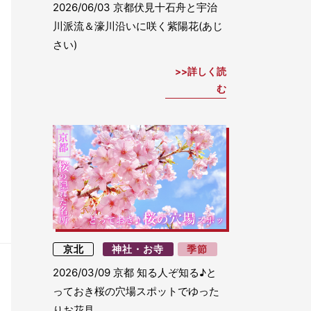
2026/06/03
京都伏見十石舟と宇治
川派流＆濠川沿いに咲く紫陽花(あじ
さい)
詳しく読
む
京北
神社・お寺
季節
2026/03/09
京都 知る人ぞ知る♪と
っておき桜の穴場スポットでゆった
りお花見