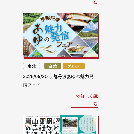
む
京北
自然
グルメ
2026/05/30
京都丹波あゆの魅力発
信フェア
詳しく読
む