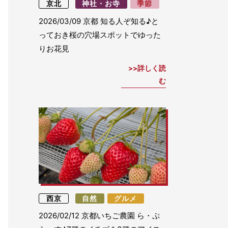
京北
神社・お寺
季節
2026/03/09
京都 知る人ぞ知る♪と
っておき桜の穴場スポットでゆった
りお花見
詳しく読
む
西京
自然
グルメ
2026/02/12
京都いちご農園 ら・ぷ