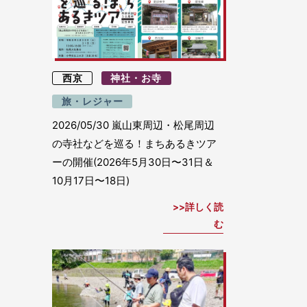
西京
神社・お寺
旅・レジャー
2026/05/30
嵐山東周辺・松尾周辺
の寺社などを巡る！まちあるきツア
ーの開催(2026年5月30日〜31日＆
10月17日〜18日)
詳しく読
む