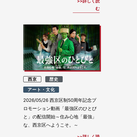
詳しく読
む
西京
歴史
アート・文化
2026/05/26
西京区制50周年記念プ
ロモーション動画「最強区のひとび
と」の配信開始～住み心地「最強」
な、西京区へようこそ。～
詳しく読