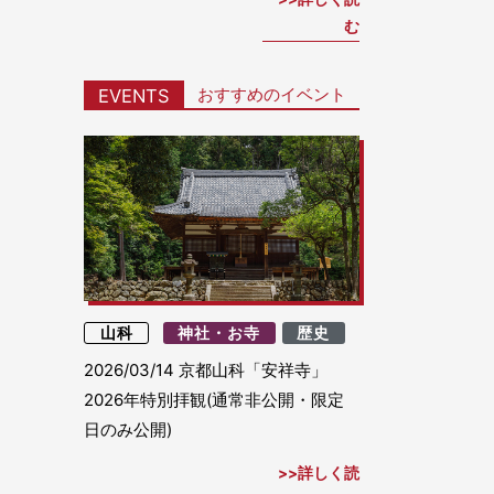
む
おすすめのイベント
EVENTS
山科
神社・お寺
歴史
2026/03/14
京都山科「安祥寺」
2026年特別拝観(通常非公開・限定
日のみ公開)
詳しく読