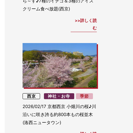
ら～す♪7種のイチゴ＆3種のアイス
クリーム食べ放題(西京)
詳しく読
む
西京
神社・お寺
季節
2026/02/17
京都西京 小畑川の桜♪川
沿いに咲き誇る約800本もの桜並木
(洛西ニュータウン)