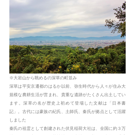
※大岩山から眺めるの深草の町並み
深草は平安京遷都のはるか以前、弥生時代から人々が住み大
規模な農耕生活が営まれ、貴重な遺跡がたくさん出土してい
ます。深草の名が歴史上初めて登場した文献は「日本書
記」。古代には豪族の紀氏、土師氏、秦氏が拠点として活躍
しました
秦氏の祖霊として創建された伏見稲荷大社は、全国に約３万