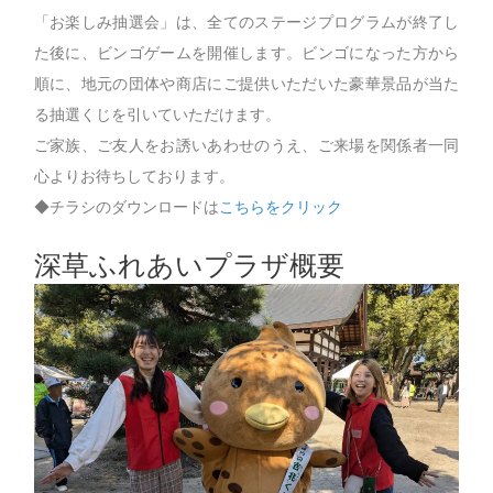
「お楽しみ抽選会」は、全てのステージプログラムが終了し
た後に、ビンゴゲームを開催します。ビンゴになった方から
順に、地元の団体や商店にご提供いただいた豪華景品が当た
る抽選くじを引いていただけます。
ご家族、ご友人をお誘いあわせのうえ、ご来場を関係者一同
心よりお待ちしております。
◆チラシのダウンロードは
こちらをクリック
深草ふれあいプラザ概要