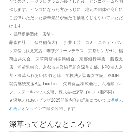
全てのステージプログラムが終了した後、ビンゴゲームを開
催します。ビンゴになった方から順に、地元の団体や商店に
ご提供いただいた豪華景品が当たる抽選くじを引いていただ
けます。
＜景品提供団体・店舗＞
藤森神社、、伏見稲荷大社、折井工芸、コミュニティ・パン
ク京信北伏見支店、喫茶グリーンテラス、京都サンガF.C.、稲
荷山共栄会、深草商店街振興組合、京都銀行墨染・藤森支
店、稲荷繁栄会、京都市農業協同組合深草支部、NPO法人京
都・深草ふれあい隊 竹と緑、学校法人聖母女学院、KOLIN、
就労継続支援B型 Lico Lico、矢野食品株式会社、六地蔵ゴル
フ、ステーキハウス文琳、株式会社深草ゴルフ（順不同）
★深草ふれあいプラザ2025開催内容の詳細については
深草ふ
れあいオンライン
で順次公開します。
深草ってどんなところ？