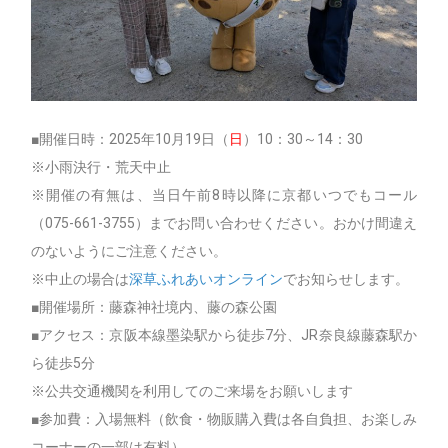
■開催日時：2025年10月19日（
日
）10：30～14：30
※小雨決行・荒天中止
※開催の有無は、当日午前8時以降に京都いつでもコール
（075-661-3755）までお問い合わせください。おかけ間違え
のないようにご注意ください。
※中止の場合は
深草ふれあいオンライン
でお知らせします。
■開催場所：藤森神社境内、藤の森公園
■アクセス：京阪本線墨染駅から徒歩7分、JR奈良線藤森駅か
ら徒歩5分
※公共交通機関を利用してのご来場をお願いします
■参加費：入場無料（飲食・物販購入費は各自負担、お楽しみ
コーナーの一部は有料）