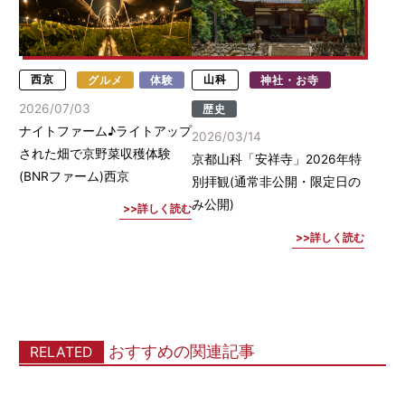
西京
グルメ
体験
山科
神社・お寺
2026/07/03
歴史
ナイトファーム♪ライトアップ
2026/03/14
された畑で京野菜収穫体験
京都山科「安祥寺」2026年特
(BNRファーム)西京
別拝観(通常非公開・限定日の
み公開)
詳しく読む
詳しく読む
おすすめの関連記事
RELATED