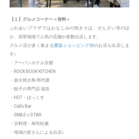
【１】グルメコーナー＜有料＞
ふれあいプラザではおなじみの焼きそば、ぜんざい等のほ
か、深草地域で人気の店舗が多数出店します。
グルメ店が多く集まる
墨染ショッピング街
のお店も出店しま
す♪
・アーバンホテル京都
・ROCK BOOK KITCHEN
・炭火焼き鳥 時代屋
・餃子の専門店 福吉
・HOT・ぼっくす
・Cali’s Bar
・SMILE☆STAR
・京料理・寿司松廣
・地域の皆さんによる出店♪