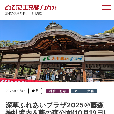
京都の穴場スポット情報満載！
2025/09/02
伏見
神社・お寺
アート・文化
深草ふれあいプラザ2025＠藤森
神社境内＆藤の森公園(10月19日)