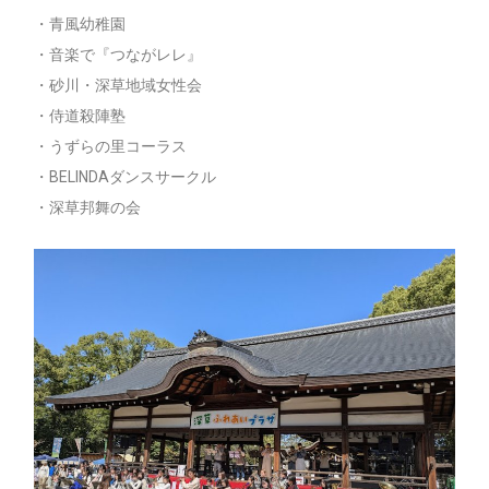
・青風幼稚園
・音楽で『つながレレ』
・砂川・深草地域女性会
・侍道殺陣塾
・うずらの里コーラス
・BELINDAダンスサークル
・深草邦舞の会