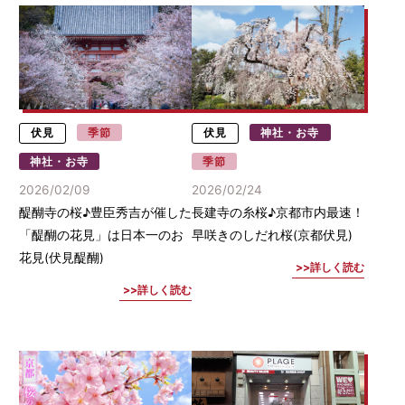
伏見
季節
伏見
神社・お寺
神社・お寺
季節
2026/02/09
2026/02/24
醍醐寺の桜♪豊臣秀吉が催した
長建寺の糸桜♪京都市内最速！
「醍醐の花見」は日本一のお
早咲きのしだれ桜(京都伏見)
花見(伏見醍醐)
詳しく読む
詳しく読む