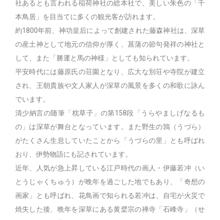
社あるとも言われる稲荷神社の総本社で、美しい朱色の「千
本鳥居」を目当てに多くの観光客が訪れます。
約1800年前、神功皇后によって創建された藤森神社は、深草
の産土神として地元の信仰が厚く、菖蒲の節句発祥の神社と
して、また「勝運と馬の神様」としても知られています。
平安時代には藤原氏の荘園となり、広大な別荘や寺院が建立
され、王朝貴族や文人家人が深草の風景を多くの和歌に詠ん
でいます。
清少納言の随筆「枕草子」の第158段「うらやましげなるも
の」は深草が舞台となっています。また野生の鶉（うづら）
がたくさん生息していたことから「うづらの里」とも呼ばれ
おり、伊勢物語にも記されています。
近年、人気が急上昇している江戸時代の画人・伊藤若冲（い
とうじゃくちゅう）が晩年を過ごした地でもあり、「奇想の
画家」とも呼ばれ、花鳥画で知られる若冲は、自宅が火災で
焼失した後、晩年を深草にある黄檗宗の禅寺「石峰寺」（せ