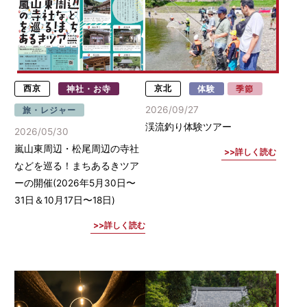
西京
神社・お寺
京北
体験
季節
2026/09/27
旅・レジャー
渓流釣り体験ツアー
2026/05/30
嵐山東周辺・松尾周辺の寺社
詳しく読む
などを巡る！まちあるきツア
ーの開催(2026年5月30日〜
31日＆10月17日〜18日)
詳しく読む