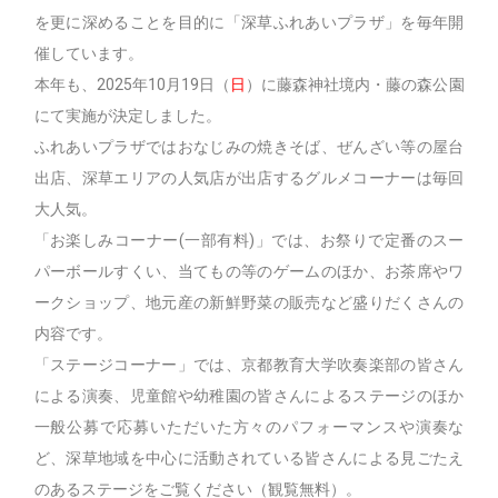
を更に深めることを目的に「深草ふれあいプラザ」を毎年開
催しています。
本年も、2025年10月19日（
日
）に藤森神社境内・藤の森公園
にて実施が決定しました。
ふれあいプラザではおなじみの焼きそば、ぜんざい等の屋台
出店、深草エリアの人気店が出店するグルメコーナーは毎回
大人気。
「お楽しみコーナー(一部有料)」では、お祭りで定番のスー
パーボールすくい、当てもの等のゲームのほか、お茶席やワ
ークショップ、地元産の新鮮野菜の販売など盛りだくさんの
内容です。
「ステージコーナー」では、京都教育大学吹奏楽部の皆さん
による演奏、児童館や幼稚園の皆さんによるステージのほか
一般公募で応募いただいた方々のパフォーマンスや演奏な
ど、深草地域を中心に活動されている皆さんによる見ごたえ
のあるステージをご覧ください（観覧無料）。