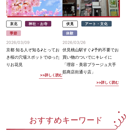
京北
神社・お寺
伏見
アート・文化
季節
体験
2026/03/09
2026/03/26
京都 知る人ぞ知る♪とってお
伏見桃山駅すぐ♪予約不要でお
き桜の穴場スポットでゆった
買い物のついでにキレイに
りお花見
「理容・美容プラージュ大手
筋商店街通り店」
詳しく読む
詳しく読む
おすすめキーワード