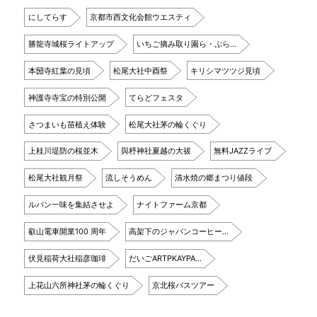
にしてらす
京都市西文化会館ウエスティ
勝龍寺城桜ライトアップ
いちご摘み取り園ら・ぷら…
本圀寺紅葉の見頃
松尾大社中酉祭
キリシマツツジ見頃
神護寺寺宝の特別公開
てらどフェスタ
さつまいも苗植え体験
松尾大社茅の輪くぐり
上桂川堤防の桜並木
與杼神社夏越の大祓
無料JAZZライブ
松尾大社観月祭
流しそうめん
清水焼の郷まつり値段
ルパン一味を集結させよ
ナイトファーム京都
叡山電車開業100 周年
高架下のジャパンコーヒー…
伏見稲荷大社稲彦珈琲
だいごARTPKAYPA…
上花山六所神社茅の輪くぐり
京北桜バスツアー