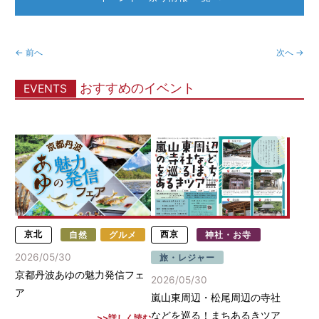
← 前へ
次へ →
おすすめのイベント
EVENTS
京北
自然
グルメ
西京
神社・お寺
2026/05/30
旅・レジャー
京都丹波あゆの魅力発信フェ
2026/05/30
ア
嵐山東周辺・松尾周辺の寺社
などを巡る！まちあるきツア
詳しく読む