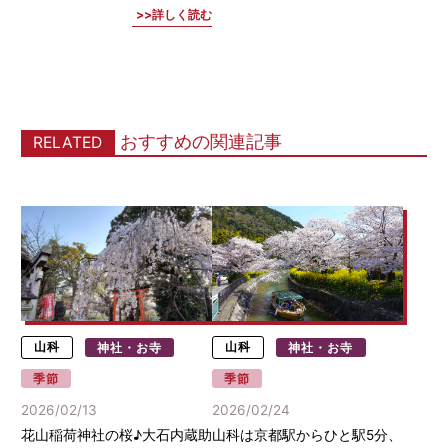
詳しく読む
おすすめの関連記事
RELATED
山科
神社・お寺
山科
神社・お寺
季節
季節
2026/02/13
2026/02/24
花山稲荷神社の桜♪大石内蔵助
山科は京都駅からひと駅5分、