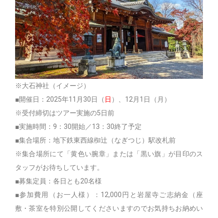
※大石神社（イメージ）
■開催日：2025年11月30日（
日
）、12月1日（月）
※受付締切はツアー実施の5日前
■実施時間：9：30開始／13：30終了予定
■集合場所：地下鉄東西線椥辻（なぎつじ）駅改札前
※集合場所にて「黄色い腕章」または「黒い旗」が目印のス
タッフがお待ちしています。
■募集定員：各日とも20名様
■参加費用（お一人様）：12,000円と岩屋寺ご志納金（座
敷・茶室を特別公開してくださいますのでお気持ちお納めい