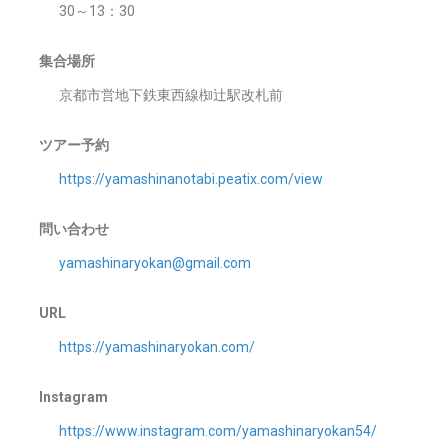
30～13：30
集合場所
京都市営地下鉄東西線椥辻駅改札前
ツアー予約
https://yamashinanotabi.peatix.com/view
問い合わせ
yamashinaryokan@gmail.com
URL
https://yamashinaryokan.com/
Instagram
https://www.instagram.com/yamashinaryokan54/