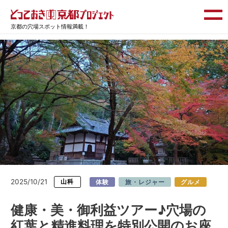
京都の穴場スポット情報満載！
2025/10/21
山科
体験
旅・レジャー
グルメ
健康・美・御利益ツアー♪穴場の
紅葉と精進料理を特別公開のお座