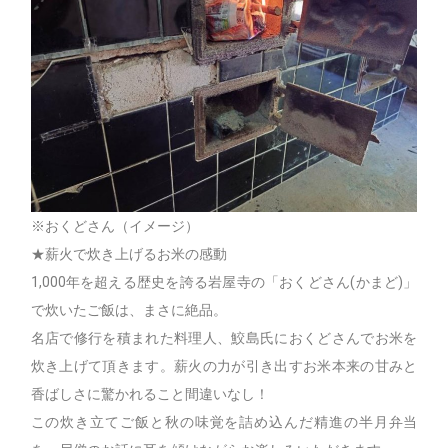
※おくどさん（イメージ）
★薪火で炊き上げるお米の感動
1,000年を超える歴史を誇る岩屋寺の「おくどさん(かまど)」
で炊いたご飯は、まさに絶品。
名店で修行を積まれた料理人、鮫島氏におくどさんでお米を
炊き上げて頂きます。薪火の力が引き出すお米本来の甘みと
香ばしさに驚かれること間違いなし！
この炊き立てご飯と秋の味覚を詰め込んだ精進の半月弁当