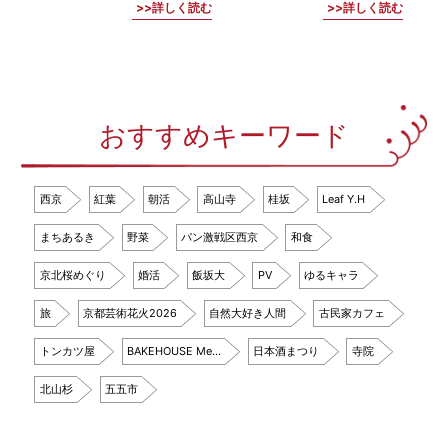
詳しく読む
詳しく読む
おすすめキーワード
西京
紅葉
朝活
高山寺
桂坂
Leaf Y.H
まちあるき
野菜
パン激戦区西京
和食
京北桜めぐり
婚活
飯坂大
PV
ゆるキャラ
旅
京都芸術花火2026
自然大好き人間
古民家カフェ
トンカツ屋
BAKEHOUSE Me…
日本酒まつり
寺院
北山杉
五五市