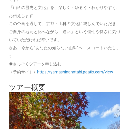
「山科の歴史と文化」を、楽しく・ゆるく・わかりやすく、
お伝えします。
この企画を通して、京都・山科の文化に親しんでいただき、
ご自身の地元と比べながら「違い」という個性や良さに気づ
いていただければ幸いです。
さあ、今から“あなたの知らない山科”へエスコートいたしま
す！
◆さっそくツアーを申し込む
（予約サイト）
https://yamashinanotabi.peatix.com/view
ツアー概要