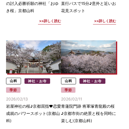
の討入必勝祈願の神社「おゆ
直行バスで15分♪意外と近いお
き桜」京都山科
花見スポット
詳しく読む
詳しく読む
山科
神社・お寺
山科
神社・お寺
季節
季節
2026/02/13
2026/02/11
岩屋神社の桜♪京都屈指♥恋愛
青蓮院門跡 将軍塚青龍殿の桜
成就のパワースポット(京都山
♪京都市街の絶景と桜を同時に
科)
楽しむ(京都山科)