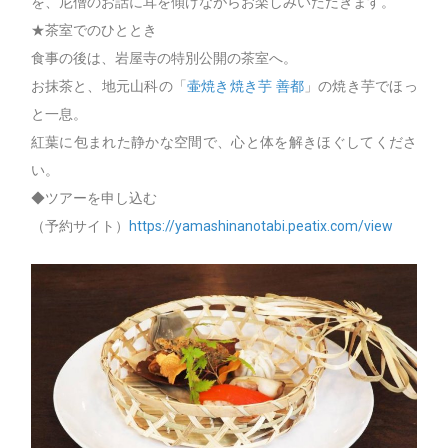
を、尼僧のお話に耳を傾けながらお楽しみいただきます。
★茶室でのひととき
食事の後は、岩屋寺の特別公開の茶室へ。
お抹茶と、地元山科の「
壷焼き焼き芋 善都
」の焼き芋でほっ
と一息。
紅葉に包まれた静かな空間で、心と体を解きほぐしてくださ
い。
◆ツアーを申し込む
（予約サイト）
https://yamashinanotabi.peatix.com/view