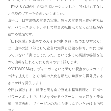
「KYOTOVEGAN」がコラボレーションした、特別おもてなし
と体験のツアーを企画いたしました。
山科は、日本屈指の歴史の宝庫。数々の歴史的人物や神社仏
閣、パワースポット、そして歴史の転換点となった場所が点
在する地域です。
「山科旅感」を主宰するガイドの東 泰範（あづま やすのり）
は、山科の語り部として豊富な知識と経験を持ち、本には載
っていない「実はこうだった」という多くの裏話や秘話を初
めて山科を訪れる方にも判りやすく語ります。
KYOTOVEGANは、ヴィーガンという新しい視点から東ガイド
の話を捉えることで山科の文化を新たな角度から再発見する
きっかけを提供します。
今回お届けする、健康と美を食で整える精進料理と、屈指の
パワースポットでご利益を授かるツアーは、歴史好き・美食
家・健康志向、ヴィーガンの方にも楽しんでいただける内容
です。