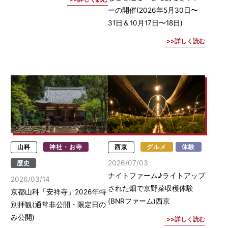
ーの開催(2026年5月30日〜
31日＆10月17日〜18日)
詳しく読む
山科
神社・お寺
西京
グルメ
体験
2026/07/03
歴史
ナイトファーム♪ライトアップ
2026/03/14
された畑で京野菜収穫体験
京都山科「安祥寺」2026年特
(BNRファーム)西京
別拝観(通常非公開・限定日の
み公開)
詳しく読む