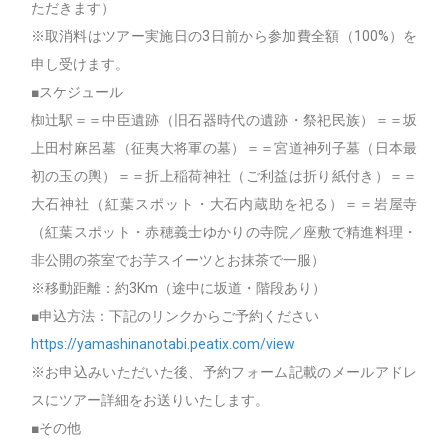
ただきます）
※取消料はツアー実施日の3日前から参加費全額（100%）を
申し受けます。
■スケジュール
椥辻駅＝＝中臣遺跡（旧石器時代の遺跡・祭祀民族）＝＝坂
上田村麻呂墓（征夷大将軍の墓）＝＝宮道神列子墓（日本最
初の玉の輿）＝＝折上稲荷神社（ご利益は折り紙付き）＝＝
大石神社（紅葉スポット・大石内蔵助を祀る）＝＝岩屋寺
（紅葉スポット・赤穂義士ゆかりの寺院／座敷で精進料理・
非公開の茶室でお芋スイーツとお抹茶で一服）
※移動距離：約3Km（途中に坂道・階段あり）
■申込方法：下記のリンクからご予約ください
https://yamashinanotabi.peatix.com/view
※お申込みいただいた後、予約フォーム記載のメールアドレ
スにツアー詳細をお送りいたします。
■その他