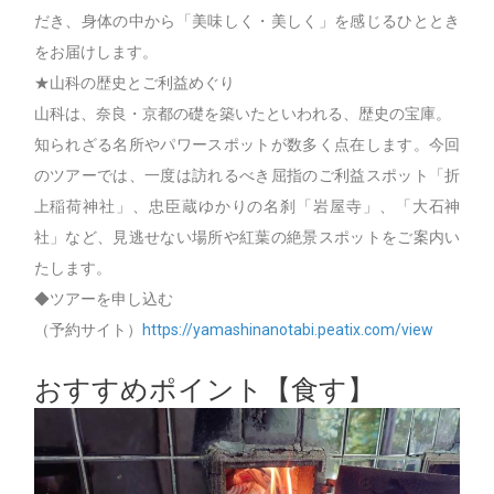
だき、身体の中から「美味しく・美しく」を感じるひととき
をお届けします。
★山科の歴史とご利益めぐり
山科は、奈良・京都の礎を築いたといわれる、歴史の宝庫。
知られざる名所やパワースポットが数多く点在します。今回
のツアーでは、一度は訪れるべき屈指のご利益スポット「折
上稲荷神社」、忠臣蔵ゆかりの名刹「岩屋寺」、「大石神
社」など、見逃せない場所や紅葉の絶景スポットをご案内い
たします。
◆ツアーを申し込む
（予約サイト）
https://yamashinanotabi.peatix.com/view
おすすめポイント【食す】