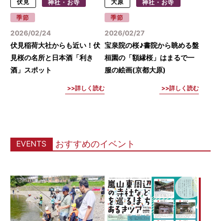
伏見
神社・お寺
大原
神社・お寺
季節
季節
2026/02/24
2026/02/27
伏見稲荷大社からも近い！伏
宝泉院の桜♪書院から眺める盤
見桜の名所と日本酒「利き
桓園の「額縁桜」はまるで一
酒」スポット
服の絵画(京都大原)
詳しく読む
詳しく読む
おすすめのイベント
EVENTS