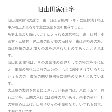
旧山田家住宅
旧山田家住宅の建つ、東一口は昭和8年（年）に巨椋池干拓工
事が着工されるまで主に漁業を営む集落でした。
鳥羽上皇より賜わったと伝えられる漁業権は、東一口村・小
倉村・三栖村・弾正町の四か郷の漁師が、東は津軽外の海、
西は轄権の及ぶ限りの漁を許されたものであったとされま
す。
旧山田家住宅は、その漁業権の総帥としての格式を今に伝
え、主屋の規模は当時の三分の一ほどに縮小されているとは
いうものの、書院の間や欄間等に往時の姿をとどめていま
す。
大庄屋の玄関を飾るにふさわしい長屋門は、東西十五間、奥
行二間半。三間の入口には総欅の扉があり、両妻の張り、軒
の塗籠め仕上げ、出格子やその小屋根など、いずれも雄大、
大胆な造りです。