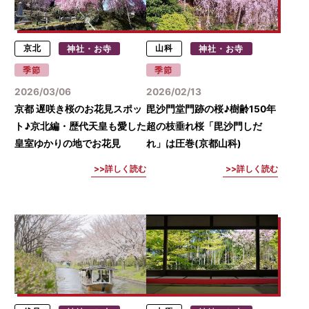
京北
神社・お寺
山科
神社・お寺
季節
季節
2026/03/06
2026/02/13
京都 遅咲き桜のお花見スポッ
毘沙門堂門跡の桜♪樹齢150年
ト♪京北編・歴代天皇も愛した
超の枝垂れ桜「毘沙門しだ
皇室ゆかりの地でお花見
れ」は圧巻(京都山科)
詳しく読む
詳しく読む