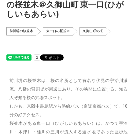
の桜並木＠久御山町 東一口(ひが
しいもあらい)
前川堤の桜並木
東一口の桜並木
久御山町の桜
前川堤の桜並木は、桜の名所として有名な伏見の宇治川派
流、八幡の背割堤が周辺にあり、その狭間に位置する、知る
人ぞ知る桜の穴場スポット。
しかも、京阪中書島駅から路線バス（京阪京都バス）で、18
分の好アクセス。
桜並木がある東一口（ひがしいもあらい）は、かつて宇治
川・木津川・桂川の三川が流入する遊水地であった巨椋池