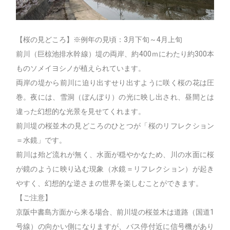
【桜の見どころ】※例年の見頃：3月下旬～4月上旬
前川（巨椋池排水幹線）堤の両岸、約400ｍにわたり約300本
ものソメイヨシノが植えられています。
両岸の堤から前川に迫り出すせり出すように咲く桜の花は圧
巻。夜には、雪洞（ぼんぼり）の光に映し出され、昼間とは
違った幻想的な光景を見せてくれます。
前川堤の桜並木の見どころのひとつが「桜のリフレクション
＝水鏡」です。
前川は殆ど流れが無く、水面が穏やかなため、川の水面に桜
が鏡のように映り込む現象（水鏡＝リフレクション）が起き
やすく、幻想的な逆さまの世界を楽しむことができます。
【ご注意】
京阪中書島方面から来る場合、前川堤の桜並木は道路（国道1
号線）の向かい側になりますが、バス停付近に信号機があり