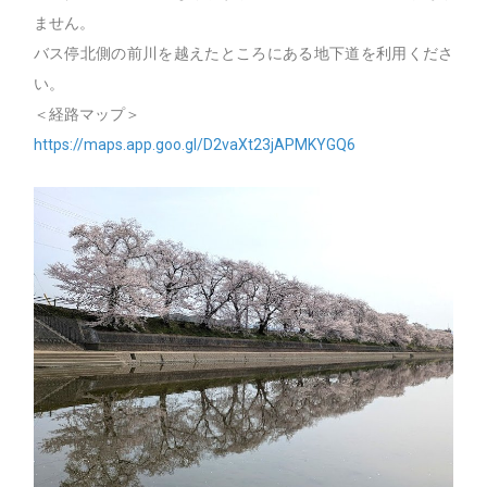
ません。
バス停北側の前川を越えたところにある地下道を利用くださ
い。
＜経路マップ＞
https://maps.app.goo.gl/D2vaXt23jAPMKYGQ6