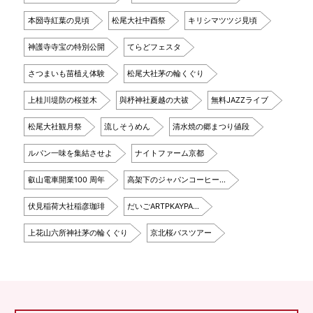
本圀寺紅葉の見頃
松尾大社中酉祭
キリシマツツジ見頃
神護寺寺宝の特別公開
てらどフェスタ
さつまいも苗植え体験
松尾大社茅の輪くぐり
上桂川堤防の桜並木
與杼神社夏越の大祓
無料JAZZライブ
松尾大社観月祭
流しそうめん
清水焼の郷まつり値段
ルパン一味を集結させよ
ナイトファーム京都
叡山電車開業100 周年
高架下のジャパンコーヒー…
伏見稲荷大社稲彦珈琲
だいごARTPKAYPA…
上花山六所神社茅の輪くぐり
京北桜バスツアー