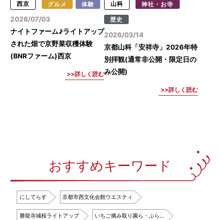
西京
グルメ
体験
山科
神社・お寺
2026/07/03
歴史
ナイトファーム♪ライトアップ
2026/03/14
された畑で京野菜収穫体験
京都山科「安祥寺」2026年特
(BNRファーム)西京
別拝観(通常非公開・限定日の
み公開)
詳しく読む
詳しく読む
おすすめキーワード
にしてらす
京都市西文化会館ウエスティ
勝龍寺城桜ライトアップ
いちご摘み取り園ら・ぷら…