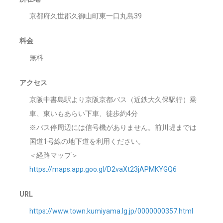
京都府久世郡久御山町東一口丸島39
料金
無料
アクセス
京阪中書島駅より京阪京都バス（近鉄大久保駅行）乗
車、東いもあらい下車、徒歩約4分
※バス停周辺には信号機がありません。前川堤までは
国道1号線の地下道を利用ください。
＜経路マップ＞
https://maps.app.goo.gl/D2vaXt23jAPMKYGQ6
URL
https://www.town.kumiyama.lg.jp/0000000357.html