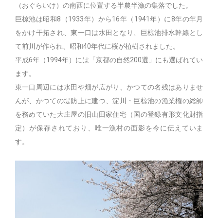
（おぐらいけ）の南西に位置する半農半漁の集落でした。
巨椋池は昭和8（1933年）から16年（1941年）に8年の年月
をかけ干拓され、東一口は水田となり、巨椋池排水幹線とし
て前川が作られ、昭和40年代に桜が植樹されました。
平成6年（1994年）には「京都の自然200選」にも選ばれてい
ます。
東一口周辺には水田や畑が広がり、かつての名残はありませ
んが、かつての堤防上に建つ、淀川・巨椋池の漁業権の総帥
を務めていた大庄屋の旧山田家住宅（国の登録有形文化財指
定）が保存されており、唯一漁村の面影を今に伝えていま
す。