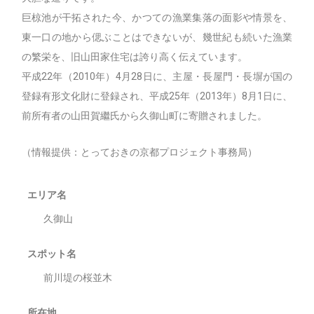
巨椋池が干拓された今、かつての漁業集落の面影や情景を、
東一口の地から偲ぶことはできないが、幾世紀も続いた漁業
の繁栄を、旧山田家住宅は誇り高く伝えています。
平成22年（2010年）4月28日に、主屋・長屋門・長塀が国の
登録有形文化財に登録され、平成25年（2013年）8月1日に、
前所有者の山田賀繼氏から久御山町に寄贈されました。
（情報提供：とっておきの京都プロジェクト事務局）
エリア名
久御山
スポット名
前川堤の桜並木
所在地