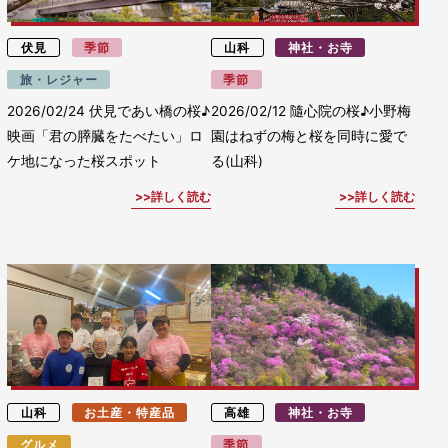
伏見
季節
山科
神社・お寺
旅・レジャー
季節
2026/02/24
伏見であい橋の桜♪
2026/02/12
隨心院の桜♪小野梅
映画「君の膵臓をたべたい」ロ
園はねずの梅と桜を同時に愛で
ケ地になった桜スポット
る(山科)
詳しく読む
詳しく読む
山科
お土産・特産品
高雄
神社・お寺
グルメ
季節