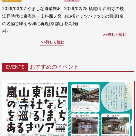
2026/03/07
やましな道晴餅♪
2026/02/25
槙尾山 西明寺の桜
江戸時代に東海道・山科四ノ宮
♪山桜とミツバツツジの競演(京
の名物甘味を令和に再現(京都山
都高雄)
科)
詳しく読む
詳しく読む
おすすめのイベント
EVENTS