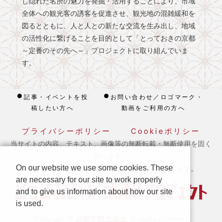
し隠れた名所の魅力を発掘・活用することにより、市域
全体への観光客の誘客を促進させ、観光地の混雑緩和を
図るとともに、人と人との新たな交流を生み出し、地域
の活性化に繋げることを目的として「とっておきの京都
～定番のその先へ～」プロジェクトに取り組んでいま
す。
記事・イベントを投
お問い合わせ／ロゴマーク・
稿したい方へ
動画をご利用の方へ
プライバシーポリシー
Cookieポリシー
当サイトの内容、テキスト、画像等の無断転載・無断使用を固く
禁じます。
On our website we use some cookies. These
※ 本ホームページの運営は宿泊税を活用しております。
are necessary for our site to work properly
and to give us information about how our site
is used.
京都市観光協会
Copyright ©
All rights reserved.