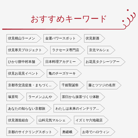
おすすめキーワード
伏見桃山ラーメン
金運パワースポット
伏見新酒
伏見寒天プロジェクト
ラクセーヌ専門店
京北マルシェ
ひかり餅中村本舗
日本料理アカデミー
お花見タクシーツアー
伏見お花見イベント
亀のチーズケーキ
京都市交流促進・まちづく…
千姫聖誕祭
藤とツツジの名所
塚原筍
ラーメンぶんや
茶臼から抹茶づくり体験
あなたの知らない京都旅
わたしは未来のインテリア…
伏見酒造組合
山科元気マルシェ
イズミヤ六地蔵店
京都のサイクリングスポット
奥嵯峨
お寺でハロウィン