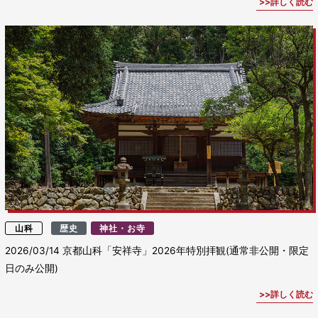
詳しく読む
山科
歴史
神社・お寺
2026/03/14
京都山科「安祥寺」2026年特別拝観(通常非公開・限定
日のみ公開)
詳しく読む