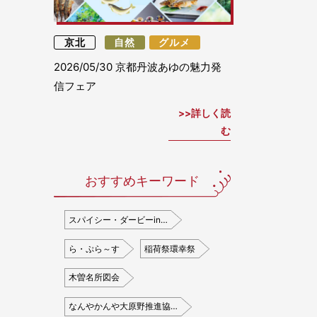
京北
自然
グルメ
2026/05/30
京都丹波あゆの魅力発
信フェア
詳しく読
む
おすすめキーワード
スパイシー・ダービーin…
ら・ぷら～す
稲荷祭環幸祭
木曽名所図会
なんやかんや大原野推進協…