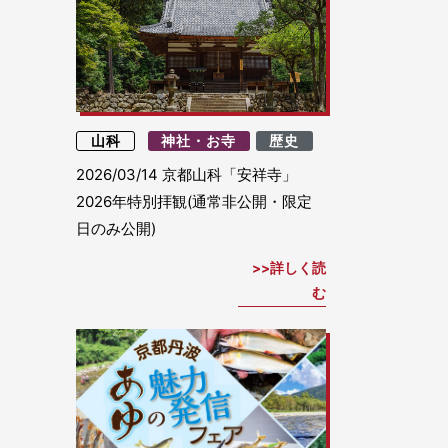
山科
神社・お寺
歴史
2026/03/14
京都山科「安祥寺」
2026年特別拝観(通常非公開・限定
日のみ公開)
詳しく読
む