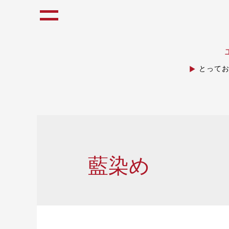
とって
藍染め