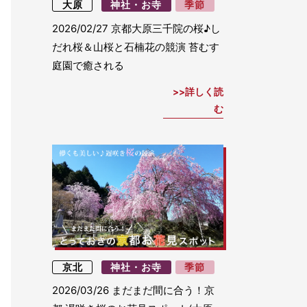
大原
神社・お寺
季節
2026/02/27
京都大原三千院の桜♪し
だれ桜＆山桜と石楠花の競演 苔むす
庭園で癒される
詳しく読
む
京北
神社・お寺
季節
2026/03/26
まだまだ間に合う！京