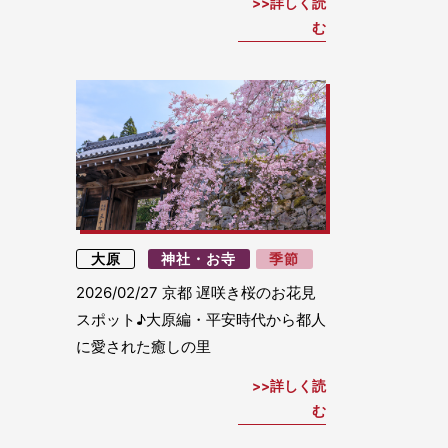
詳しく読
む
大原
神社・お寺
季節
2026/02/27
京都 遅咲き桜のお花見
スポット♪大原編・平安時代から都人
に愛された癒しの里
詳しく読
む