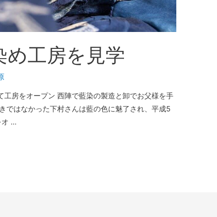
染め工房を見学
原
工房をオープン ⻄陣で藍染の製造と卸でお父様を手
好きではなかった下村さんは藍の色に魅了され、平成5
オ …