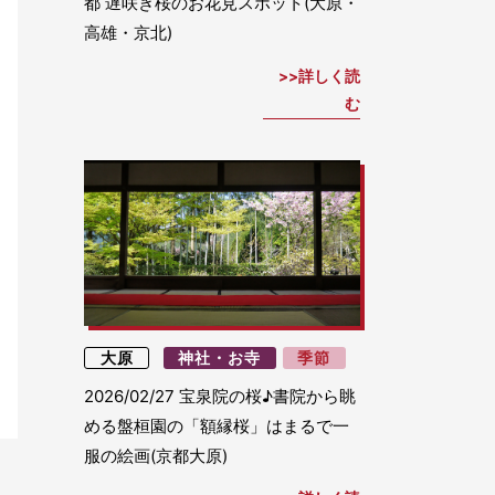
都 遅咲き桜のお花見スポット(大原・
高雄・京北)
詳しく読
む
大原
神社・お寺
季節
2026/02/27
宝泉院の桜♪書院から眺
める盤桓園の「額縁桜」はまるで一
服の絵画(京都大原)