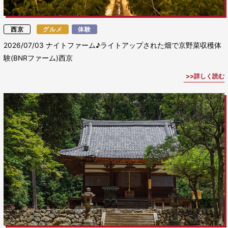
西京
グルメ
体験
2026/07/03
ナイトファーム♪ライトアップされた畑で京野菜収穫体
験(BNRファーム)西京
詳しく読む