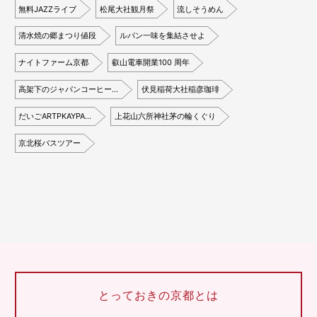
無料JAZZライブ
松尾大社観月祭
流しそうめん
清水焼の郷まつり値段
ルパン一味を集結させよ
ナイトファーム京都
叡山電車開業100 周年
高架下のジャパンコーヒー…
伏見稲荷大社稲彦珈琲
だいごARTPKAYPA…
上花山六所神社茅の輪くぐり
京北桜バスツアー
とっておきの京都とは