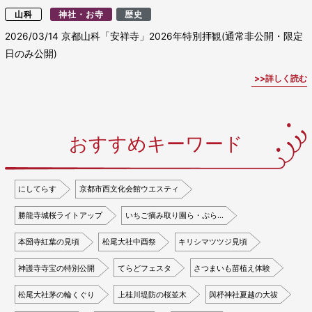
山科
神社・お寺
歴史
2026/03/14
京都山科「安祥寺」2026年特別拝観(通常非公開・限定
日のみ公開)
詳しく読む
おすすめキーワード
にしてらす
京都市西文化会館ウエスティ
勝龍寺城桜ライトアップ
いちご摘み取り園ら・ぷら…
本圀寺紅葉の見頃
松尾大社中酉祭
キリシマツツジ見頃
神護寺寺宝の特別公開
てらどフェスタ
さつまいも苗植え体験
松尾大社茅の輪くぐり
上桂川堤防の桜並木
與杼神社夏越の大祓