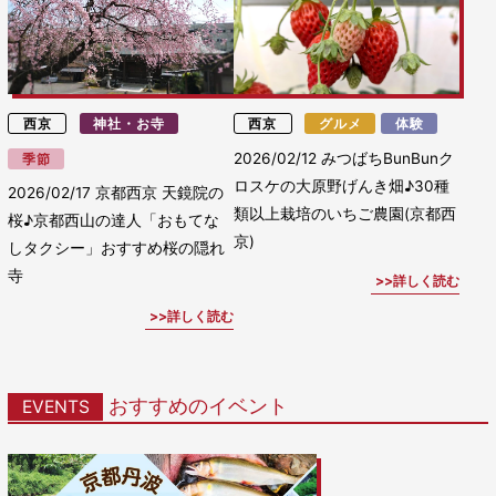
西京
神社・お寺
西京
グルメ
体験
2026/02/12
みつばちBunBunク
季節
ロスケの大原野げんき畑♪30種
2026/02/17
京都西京 天鏡院の
類以上栽培のいちご農園(京都西
桜♪京都西山の達人「おもてな
京)
しタクシー」おすすめ桜の隠れ
寺
詳しく読む
詳しく読む
おすすめのイベント
EVENTS