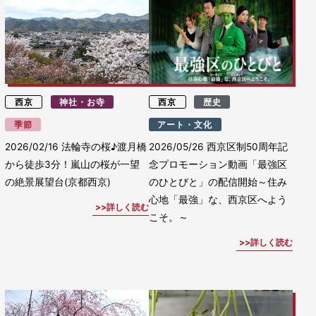
西京
神社・お寺
西京
歴史
季節
アート・文化
2026/02/16
法輪寺の桜♪渡月橋
2026/05/26
西京区制50周年記
から徒歩3分！嵐山の桜が一望
念プロモーション動画「最強区
の絶景展望台(京都西京)
のひとびと」の配信開始～住み
心地「最強」な、西京区へよう
詳しく読む
こそ。～
詳しく読む