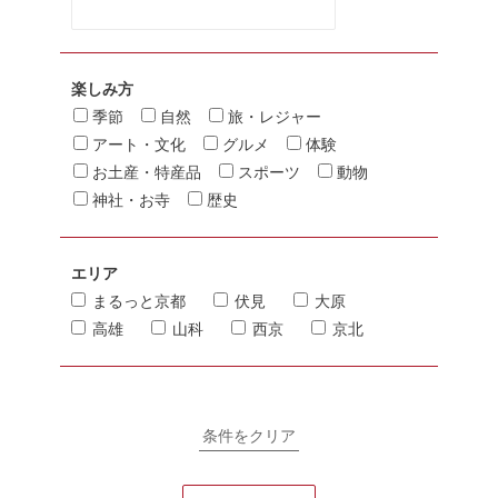
楽しみ方
季節
自然
旅・レジャー
アート・文化
グルメ
体験
お土産・特産品
スポーツ
動物
神社・お寺
歴史
エリア
まるっと京都
伏見
大原
高雄
山科
西京
京北
条件をクリア