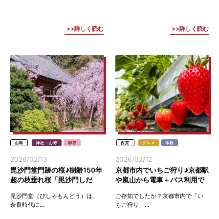
詳しく読む
詳しく読む
山科
神社・お寺
季節
西京
グルメ
体験
2026/02/13
2026/02/12
毘沙門堂門跡の桜♪樹齢150年
京都市内でいちご狩り♪京都駅
超の枝垂れ桜「毘沙門しだ
や嵐山から電車＋バス利用で
れ」は圧巻(京都山科)
意外と近い(西京)
毘沙門堂（びしゃもんどう）は、
ご存知でしたか？京都市内で「い
奈良時代に...
ちご狩り」...