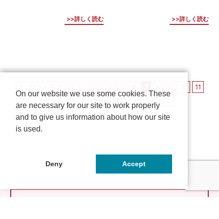
詳しく読む
詳しく読む
7 / 61
« 先頭
«
...
3
4
5
6
7
8
9
10
11
On our website we use some cookies. These
12
...
20
30
40
...
»
最後 »
are necessary for our site to work properly
and to give us information about how our site
is used.
Deny
Accept
とっておきの京都とは