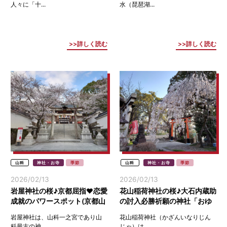
人々に「十...
水（琵琶湖...
詳しく読む
詳しく読む
山科
神社・お寺
季節
山科
神社・お寺
季節
2026/02/13
2026/02/13
岩屋神社の桜♪京都屈指♥恋愛
花山稲荷神社の桜♪大石内蔵助
成就のパワースポット(京都山
の討入必勝祈願の神社「おゆ
科)
き桜」京都山科
岩屋神社は、山科一之宮であり山
花山稲荷神社（かざんいなりじん
科最古の神...
じゃ）は、...