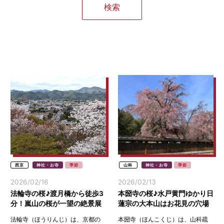
西京
神社・お寺
季節
山科
神社・お寺
季節
2026/02/16
2026/02/13
法輪寺の桜♪渡月橋から徒歩3
本圀寺の桜♪水戸黄門ゆかり日
分！嵐山の桜が一望の絶景展
蓮宗の大本山はお花見の穴場
望台(京都西京)
スポット(京都山科)
法輪寺（ほうりんじ）は、京都の
本圀寺（ほんこくじ）は、山科疏