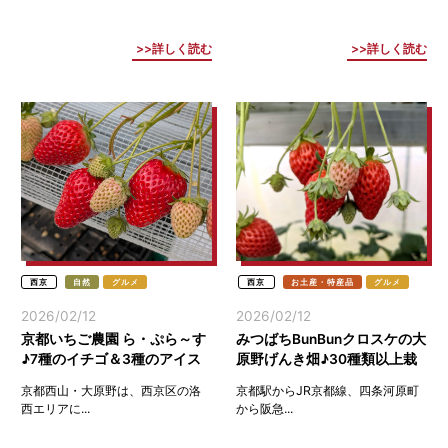
詳しく読む
詳しく読む
西京
自然
グルメ
西京
お土産・特産品
グルメ
2026/02/12
2026/02/12
京都いちご農園 ら・ぷら～す
みつばちBunBunクロスケの大
♪7種のイチゴ＆3種のアイス
原野げんき畑♪30種類以上栽
クリーム食べ放題(西京)
培のいちご農園(京都西京)
京都西山・大原野は、西京区の洛
京都駅からJR京都線、四条河原町
西エリアに...
から阪急...