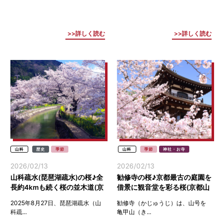
詳しく読む
詳しく読む
山科
歴史
季節
山科
季節
神社・お寺
2026/02/13
2026/02/13
山科疏水(琵琶湖疏水)の桜♪全
勧修寺の桜♪京都最古の庭園を
長約4kmも続く桜の並木道(京
借景に観音堂を彩る桜(京都山
都山科)
科)
2025年8月27日、琵琶湖疏水（山
勧修寺（かじゅうじ）は、山号を
科疏...
亀甲山（き...