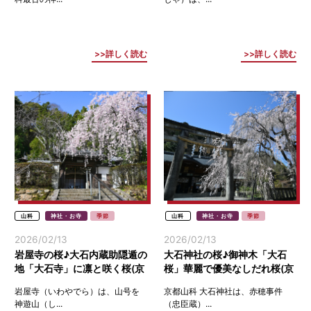
詳しく読む
詳しく読む
山科
神社・お寺
季節
山科
神社・お寺
季節
2026/02/13
2026/02/13
岩屋寺の桜♪大石内蔵助隠遁の
大石神社の桜♪御神木「大石
地「大石寺」に凛と咲く桜(京
桜」華麗で優美なしだれ桜(京
都山科)
都山科)
岩屋寺（いわやでら）は、山号を
京都山科 大石神社は、赤穂事件
神遊山（し...
（忠臣蔵）...