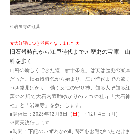
※岩屋寺の紅葉
★大好評につき満席となりました★
旧石器時代から江戸時代まで♬歴史の宝庫・山
科を歩く
山科の新しくできた道「新十条通」は実は歴史の宝庫
だった。旧石器時代から始まり、江戸時代までの驚く
べき発見ばかり！働く女性の守り神、知る人ぞ知る紅
葉の名所で大石内蔵助ゆかりの２つの社寺「大石神
社」と「岩屋寺」を参拝します。
■開催日：2023年12月3日（
日
）・12月4日（月)
※雨天決行します
■時間：下記のいずれかの時間帯をお選びいただけま