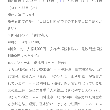
■開催日：2023年11月18日（
土
）・20日（月）・21日
（火）・22日（水）
※雨天決行します
※先着順での受付（１日１組限定ですのでお早目に予約くだ
さい）
※開催日の２日前締め切り
■時間：13時～16時頃
■料金：お一人様4,000円（安祥寺拝観料込み、毘沙門堂拝観
料500円は各自支払）
■スケジュール：※凡例（＝＝：徒歩）
ＪＲ山科駅前（13：00出発）＝＝ 徳林庵（旧東海道沿いに佇
む寺院、京都の六地蔵めぐりのひとつ「山科地蔵」が安置さ
れています）＝＝ 諸羽神社（通称、四ノ宮と呼ばれている地
元の産土神、琵琶の名手「人康親王（さねやすしんのう）」
ゆかりの神社）＝＝ 山科疏水（明治23年に建設された琵琶湖
と京都を結ぶ運河、疏水沿いにはまるで紅葉のトンネル）＝