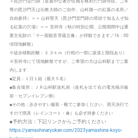
＝毘沙門堂門跡（皇族や公家が住職を務めた門跡寺院、ご本
尊の毘沙門天は伝教大師のご自作、山科随一の紅葉の名所／
自由参拝）＝＝ 山科聖天（毘沙門堂門跡の塔頭で知る人ぞ知
る紅葉の穴場）＝＝ 安祥寺（秋の特別公開、公開期間中は重
要文化財の「十一面観音菩薩立像」が拝観できます／16：00
頃現地解散）
※徒歩移動距離：３.３ｋｍ（行程の一部に坂道と階段あり）
※安祥寺にて現地解散ですが、ご希望の方は山科駅までご案
内します
■定員：１日１組（最大５名）
■集合場所：ＪＲ山科駅改札前（改札を出て右の電光掲示板
前・セブンイレブン側）
■その他：歩きやすい服装・靴でご参加ください、雨天決行で
すので雨具（レインコート・傘）も必ず持参ください
■予約方法：下記リンクからご予約ください
https://yamashinaryokan.com/2023yamashina-koyo-