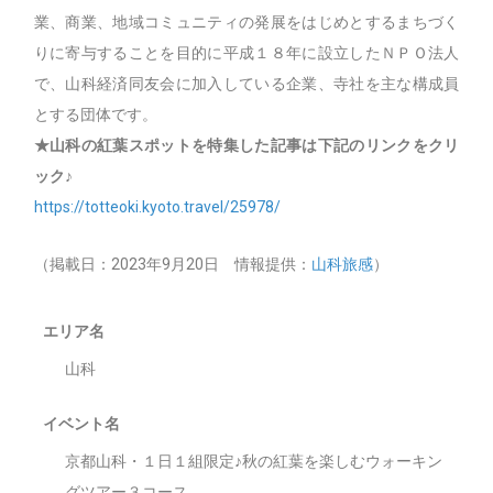
業、商業、地域コミュニティの発展をはじめとするまちづく
りに寄与することを目的に平成１８年に設立したＮＰＯ法人
で、山科経済同友会に加入している企業、寺社を主な構成員
とする団体です。
★山科の紅葉スポットを特集した記事は下記のリンクをクリ
ック♪
https://totteoki.kyoto.travel/25978/
（掲載日：2023年9月20日 情報提供：
山科旅感
）
エリア名
山科
イベント名
京都山科・１日１組限定♪秋の紅葉を楽しむウォーキン
グツアー３コース