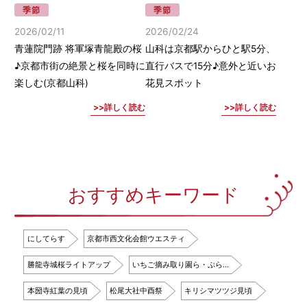
季節
季節
2026/02/11
2026/02/24
青蓮院門跡 将軍塚青龍殿の桜
山科は京都駅からひと駅5分、
♪京都市街の絶景と桜を同時に
直行バスで15分♪意外と近いお
楽しむ(京都山科)
花見スポット
詳しく読む
詳しく読む
おすすめキーワード
にしてらす
京都市西文化会館ウエスティ
勝龍寺城桜ライトアップ
いちご摘み取り園ら・ぷら…
本圀寺紅葉の見頃
松尾大社中酉祭
キリシマツツジ見頃