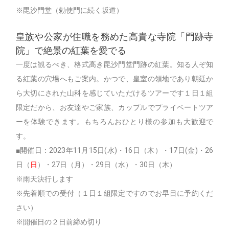
※毘沙門堂（勅使門に続く坂道）
皇族や公家が住職を務めた高貴な寺院「門跡寺
院」で絶景の紅葉を愛でる
一度は観るべき、格式高き毘沙門堂門跡の紅葉。知る人ぞ知
る紅葉の穴場へもご案内。かつで、皇室の領地であり朝廷か
ら大切にされた山科を感じていただけるツアーです１日１組
限定だから、お友達やご家族、カップルでプライベートツア
ーを体験できます。もちろんおひとり様の参加も大歓迎で
す。
■開催日：2023年11月15日(水)・16日（木）・17日(金)・26
日（
日
）・27日（月）・29日（水）・30日（木）
※雨天決行します
※先着順での受付（１日１組限定ですのでお早目に予約くだ
さい）
※開催日の２日前締め切り