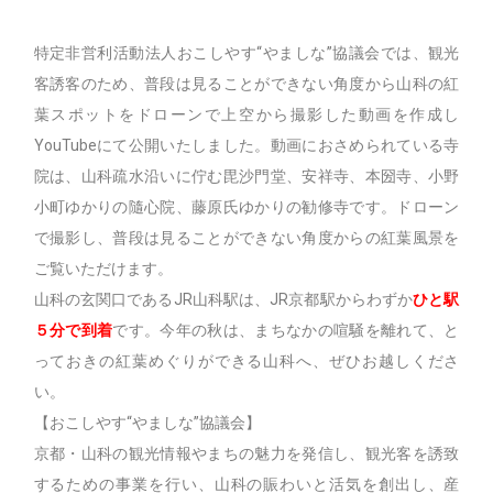
特定非営利活動法人おこしやす“やましな”協議会では、観光
客誘客のため、普段は見ることができない角度から山科の紅
葉スポットをドローンで上空から撮影した動画を作成し
YouTubeにて公開いたしました。動画におさめられている寺
院は、山科疏水沿いに佇む毘沙門堂、安祥寺、本圀寺、小野
小町ゆかりの隨心院、藤原氏ゆかりの勧修寺です。ドローン
で撮影し、普段は見ることができない角度からの紅葉風景を
ご覧いただけます。
山科の玄関口であるJR山科駅は、JR京都駅からわずか
ひと駅
５分で到着
です。今年の秋は、まちなかの喧騒を離れて、と
っておきの紅葉めぐりができる山科へ、ぜひお越しくださ
い。
【おこしやす“やましな”協議会】
京都・山科の観光情報やまちの魅力を発信し、観光客を誘致
するための事業を行い、山科の賑わいと活気を創出し、産