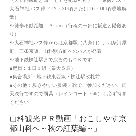
（大石内蔵助と四十七士を祀る神社）＝＝京阪バス・
大石神社バス停／12：30頃または16：00頃現地解
散）
※徒歩移動距離：３ｋｍ（行程の一部に坂道と階段あ
り）
※大石神社バス停からは京都駅（八条口）、四条河原
町、三条京阪、山科駅方面へのバスが発着
※地下鉄椥辻駅まで戻るのもＯＫです
■定員：１日１組（最大５名）
■集合場所：地下鉄東西線・椥辻駅改札前
■その他：歩きやすい服装・靴でご参加ください、雨
天決行ですので雨具（レインコート・傘）も必ず持参
ください
山科観光ＰＲ動画「おこしやす京
都山科へ～秋の紅葉編～」