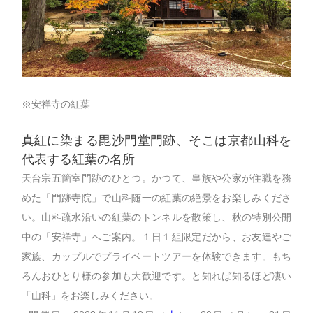
※安祥寺の紅葉
真紅に染まる毘沙門堂門跡、そこは京都山科を
代表する紅葉の名所
天台宗五箇室門跡のひとつ。かつて、皇族や公家が住職を務
めた「門跡寺院」で山科随一の紅葉の絶景をお楽しみくださ
い。山科疏水沿いの紅葉のトンネルを散策し、秋の特別公開
中の「安祥寺」へご案内。１日１組限定だから、お友達やご
家族、カップルでプライベートツアーを体験できます。もち
ろんおひとり様の参加も大歓迎です。と知れば知るほど凄い
「山科」をお楽しみください。