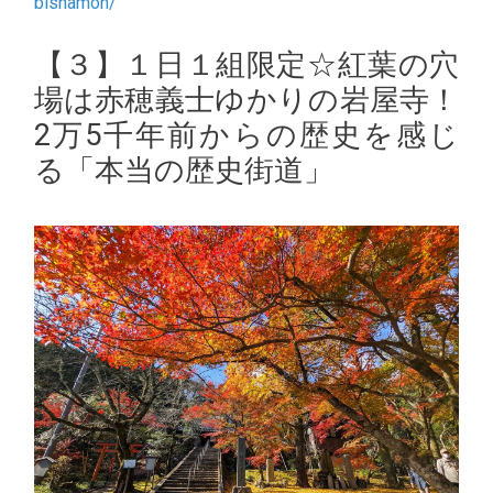
bishamon/
【３】１日１組限定☆紅葉の穴
場は赤穂義士ゆかりの岩屋寺！
2万5千年前からの歴史を感じ
る「本当の歴史街道」