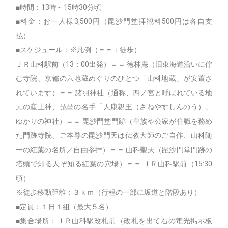
■時間：13時～15時30分頃
■料金：お一人様3,500円（毘沙門堂拝観料500円は各自支
払）
■スケジュール：※凡例（＝＝：徒歩）
ＪＲ山科駅前（13：00出発）＝＝ 徳林庵（旧東海道沿いに佇
む寺院、京都の六地蔵めぐりのひとつ「山科地蔵」が安置さ
れています）＝＝ 諸羽神社（通称、四ノ宮と呼ばれている地
元の産土神、琵琶の名手「人康親王（さねやすしんのう）」
ゆかりの神社）＝＝ 毘沙門堂門跡（皇族や公家が住職を務め
た門跡寺院、ご本尊の毘沙門天は伝教大師のご自作、山科随
一の紅葉の名所／自由参拝）＝＝ 山科聖天（毘沙門堂門跡の
塔頭で知る人ぞ知る紅葉の穴場）＝＝ ＪＲ山科駅前（15:30
頃）
※徒歩移動距離：３ｋｍ（行程の一部に坂道と階段あり）
■定員：１日１組（最大５名）
■集合場所：ＪＲ山科駅改札前（改札を出て右の電光掲示板