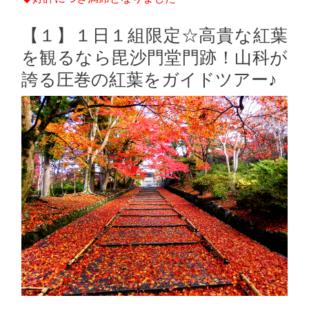
【１】１日１組限定☆高貴な紅葉
を観るなら毘沙門堂門跡！山科が
誇る圧巻の紅葉をガイドツアー♪