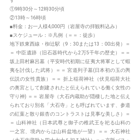
す
①9時30分～12時30分頃
②13時～16時頃
■料金：お一人様4,000円（岩屋寺の拝観料込み）
■スケジュール：※凡例（＝＝：徒歩）
地下鉄東西線・椥辻駅（9：30または13：00出発）＝
＝ 中臣遺跡（旧石器時代から2万5千年の歴史）＝＝
坂上田村麻呂墓（平安時代初期に征夷大将軍として蝦
夷を討伐した武将）＝＝ 宮道列子墓(日本初の玉の輿
伝説の女性貴族）＝＝ 折上稲荷神社（伏見稲荷大社
の奥宮として創建されたと伝えられている働く女性の
守り神) ＝＝ 岩屋寺（大石内蔵助が隠棲した地と伝え
られており別名「大石寺」とも呼ばれています、参道
の紅葉と散り銀杏のコントラストは見事な美しさ）＝
＝ 山科神社（日本武尊と御子の稚武王を祀る山科の
一之宮、境内からは山科盆地が一望）＝＝ 大石神社