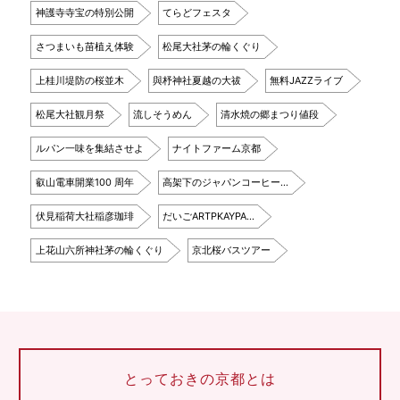
神護寺寺宝の特別公開
てらどフェスタ
さつまいも苗植え体験
松尾大社茅の輪くぐり
上桂川堤防の桜並木
與杼神社夏越の大祓
無料JAZZライブ
松尾大社観月祭
流しそうめん
清水焼の郷まつり値段
ルパン一味を集結させよ
ナイトファーム京都
叡山電車開業100 周年
高架下のジャパンコーヒー…
伏見稲荷大社稲彦珈琲
だいごARTPKAYPA…
上花山六所神社茅の輪くぐり
京北桜バスツアー
とっておきの京都とは