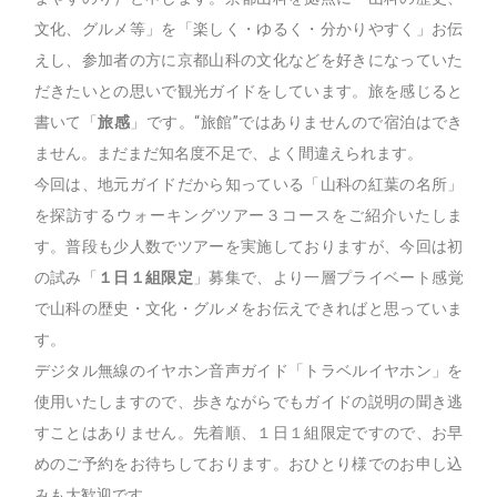
文化、グルメ等」を「楽しく・ゆるく・分かりやすく」お伝
えし、参加者の方に京都山科の文化などを好きになっていた
だきたいとの思いで観光ガイドをしています。旅を感じると
書いて「
旅感
」です。“旅館”ではありませんので宿泊はでき
ません。まだまだ知名度不足で、よく間違えられます。
今回は、地元ガイドだから知っている「山科の紅葉の名所」
を探訪するウォーキングツアー３コースをご紹介いたしま
す。普段も少人数でツアーを実施しておりますが、今回は初
の試み「
１日１組限定
」募集で、より一層プライベート感覚
で山科の歴史・文化・グルメをお伝えできればと思っていま
す。
デジタル無線のイヤホン音声ガイド「トラベルイヤホン」を
使用いたしますので、歩きながらでもガイドの説明の聞き逃
すことはありません。先着順、１日１組限定ですので、お早
めのご予約をお待ちしております。おひとり様でのお申し込
みも大歓迎です。