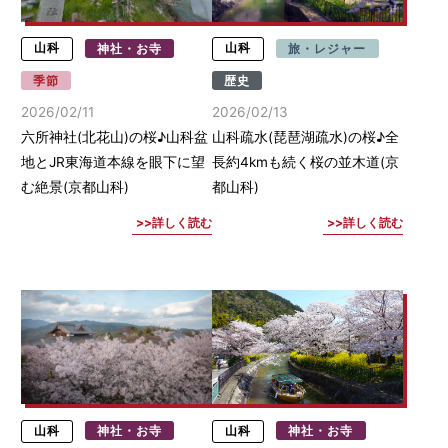
山科
神社・お寺
山科
旅・レジャー
季節
歴史
2026/02/11
2026/02/13
六所神社(北花山)の桜♪山科盆
山科疏水(琵琶湖疏水)の桜♪全
地とJR東海道本線を眼下に望
長約4kmも続く桜の並木道(京
む絶景(京都山科)
都山科)
詳しく読む
詳しく読む
山科
神社・お寺
山科
神社・お寺