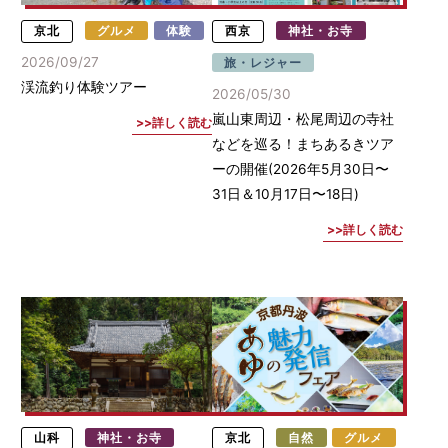
京北
グルメ
体験
西京
神社・お寺
2026/09/27
旅・レジャー
渓流釣り体験ツアー
2026/05/30
嵐山東周辺・松尾周辺の寺社
詳しく読む
などを巡る！まちあるきツア
ーの開催(2026年5月30日〜
31日＆10月17日〜18日)
詳しく読む
山科
神社・お寺
京北
自然
グルメ