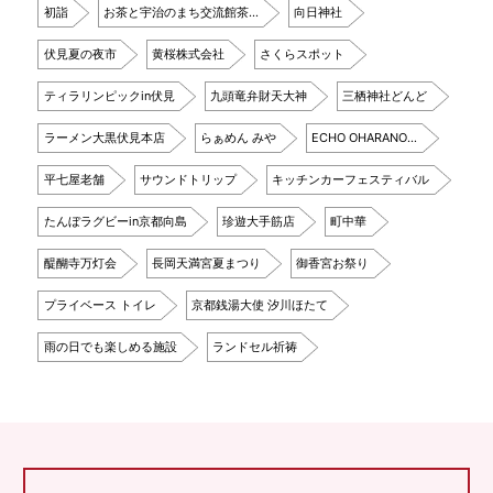
初詣
お茶と宇治のまち交流館茶…
向日神社
伏見夏の夜市
黄桜株式会社
さくらスポット
ティラリンピックin伏見
九頭竜弁財天大神
三栖神社どんど
ラーメン大黒伏見本店
らぁめん みや
ECHO OHARANO…
平七屋老舗
サウンドトリップ
キッチンカーフェスティバル
たんぼラグビーin京都向島
珍遊大手筋店
町中華
醍醐寺万灯会
長岡天満宮夏まつり
御香宮お祭り
プライベース トイレ
京都銭湯大使 汐川ほたて
雨の日でも楽しめる施設
ランドセル祈祷