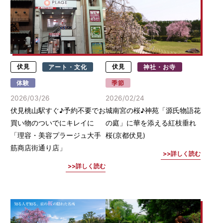
伏見
アート・文化
伏見
神社・お寺
体験
季節
2026/03/26
2026/02/24
伏見桃山駅すぐ♪予約不要でお
城南宮の桜♪神苑「源氏物語花
買い物のついでにキレイに
の庭」に華を添える紅枝垂れ
「理容・美容プラージュ大手
桜(京都伏見)
筋商店街通り店」
詳しく読む
詳しく読む