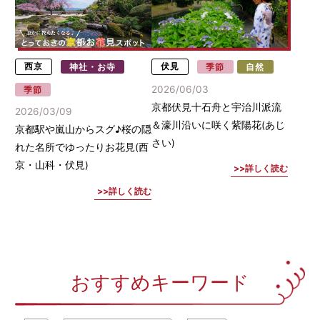
西京
神社・お寺
伏見
季節
自然
2026/06/03
季節
京都伏見十石舟と宇治川派流
2026/03/09
＆濠川沿いに咲く紫陽花(あじ
京都駅や嵐山からスグ♪桜の隠
さい)
れた名所でゆったりお花見(西
京・山科・伏見)
詳しく読む
詳しく読む
おすすめキーワード