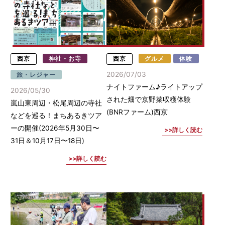
西京
神社・お寺
西京
グルメ
体験
2026/07/03
旅・レジャー
ナイトファーム♪ライトアップ
2026/05/30
された畑で京野菜収穫体験
嵐山東周辺・松尾周辺の寺社
(BNRファーム)西京
などを巡る！まちあるきツア
ーの開催(2026年5月30日〜
詳しく読む
31日＆10月17日〜18日)
詳しく読む