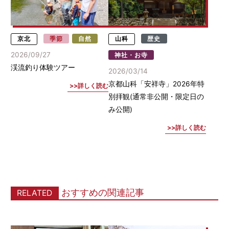
京北
季節
自然
山科
歴史
2026/09/27
神社・お寺
渓流釣り体験ツアー
2026/03/14
京都山科「安祥寺」2026年特
詳しく読む
別拝観(通常非公開・限定日の
み公開)
詳しく読む
おすすめの関連記事
RELATED