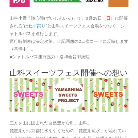
山科小野「隨心院(ずいしんいん)」で、3月29日（
日
）に開催
される“
はねず踊り
”と山科スイーツフェス会場をつなぐ、シ
ャトルバスを運行します。
運行時刻表は決定次第、上記画像の2二次コードに反映します
（準備中）。
■シャトルバス運行協力：洛和会音羽病院
山科スイーツフェス開催への想い
三方を山に囲まれた自然豊かな町、山科。
琵琶湖から京都に水を引くための「琵琶湖疏水」が流れてい