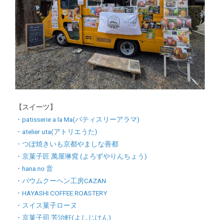
【スイーツ】
・patisserie a la Ma(パティスリーアラマ)
・atelier uta(アトリエうた)
・つぼ焼きいも京都やましな善都
・京菓子匠 萬屋琳窕 (よろずやりんちょう)
・hana no 音
・バウムクーヘン工房CAZAN
・HAYASHI COFFEE ROASTERY
・スイス菓子ローヌ
・京菓子司 芳治軒(よしじけん)