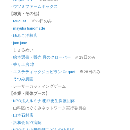
・ウツミファームボックス
【雑貨・その他】
・Muguet
※29日のみ
・mayuha handmade
・ゆみこ洋裁店
・jam june
・じぇるめい
・絵本選書・販売 月のクローバー
※29日のみ
・香り工房 凛
・エステティックジュビラン Coquet
※28日のみ
・うつみ農園
・レーザーカッティングゲーム
【企業・団体ブース】
・NPO法人ルミナ 犯罪更生保護団体
・山科区はぐくみネットワーク実行委員会
・山本石材店
・洛和会音羽病院
・NPO法人山科醍醐こどものひろば