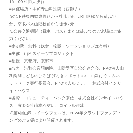
16：00 ※雨天決行
■開催場所：本願寺山科別院（西御坊）
※地下鉄東西線東野駅から徒歩5分、JR山科駅から徒歩12
分、京阪バス山階校前から徒歩2分
※公共交通機関（電車・バス）または徒歩でのご来場にご協
力ください。
■参加費：無料（飲食・物販・ワークショップは有料）
■主催：山科スイーツプロジェクト
■後援：京都府、京都市
■協力：洛和会音羽病院、山階学区自治会連合会、NPO法人山
科醍醐こどものひろば げんきスポット0-3、山科はぐくみネ
ットワーク実行委員会、NPO法人ルミナ、 株式会社インサ
イトハウス
■協賛：コミュニティ・バンク京信、株式会社インサイトハウ
ス、有限会社山本石材店、ロイヤル住建
※第4回山科スイーツフェスは、2024年クラウドファンディ
ングのご支援により開催されます。