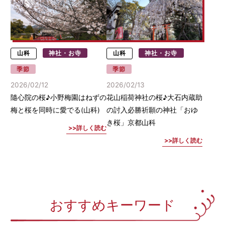
山科
神社・お寺
山科
神社・お寺
季節
季節
2026/02/12
2026/02/13
隨心院の桜♪小野梅園はねずの
花山稲荷神社の桜♪大石内蔵助
梅と桜を同時に愛でる(山科)
の討入必勝祈願の神社「おゆ
き桜」京都山科
詳しく読む
詳しく読む
おすすめキーワード