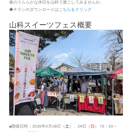
春のうららかな休日を山科で過ごしてみませんか。
◆チラシのダウンロードは
こちらをクリック
山科スイーツフェス概要
■開催日時：2026年3月28日（
土
）、29日（
日
） 10：30～