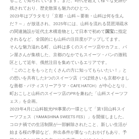
ることで知られています。また、時代を超えて様々な史跡が
残されており、歴史散策も魅力のひとつ。
2023年はブラタモリ「京都・山科～要衝・山科は何を生ん
だ？～」が放送され、2025年には、山科を流れる琵琶湖疏水
の関連施設が近代土木構造物として日本で初めて
国宝
に指定
されるなど、全国的にも山科の注目度がアップしてます。
そんな魅力溢れる町、山科は多くのスイーツ店やカフェ、パ
ン屋さんが集積した、京都のなかでもスイーツ・パンの激戦
区として近年、俄然注目を集めているエリアです。
「このことをもっとたくさんの方に知ってもらいたい！」と
の想いを共有した3つのスイーツ店（つぼ焼きいも京都やまし
な善都・パティスリーアラマ・CAFE HATCH）が中心となり、
町おこしと山科のスイーツ店のPRを兼ねた「山科スイーツフ
ェス」を企画。
2023年4月に山科観光PR事業の一環として「第1回山科スイ
ーツフェス（YAMASHINA SWEETS FES）」を開催しました。
コロナ禍での生活制限が一部解除されたこと、新しい生活が
始まる桜の季節など、外出条件が重なったおかげもあり、予