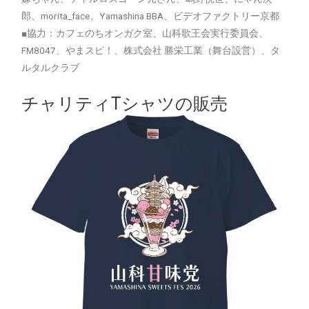
郎、morita_face、Yamashina BBA、ビデオファクトリー京都
■協力：カフェのちオンガク室、山科歌王会実行委員会、
FM8047、やまスピ！、株式会社 勝栄工業（舞台設営）、タ
ルタルクラブ
チャリティTシャツの販売