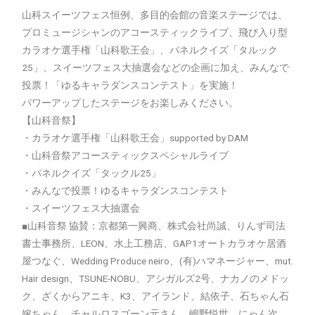
山科スイーツフェス恒例、多目的会館の音楽ステージでは、
プロミュージシャンのアコースティックライブ、飛び入り型
カラオケ選手権「山科歌王会」、パネルクイズ「タルック
25」、スイーツフェス大抽選会などの企画に加え、みんなで
投票！「ゆるキャラダンスコンテスト」を実施！
パワーアップしたステージをお楽しみください。
【山科音祭】
・カラオケ選手権「山科歌王会」supported by DAM
・山科音祭アコースティックスペシャルライブ
・パネルクイズ「タックル25」
・みんなで投票！ゆるキャラダンスコンテスト
・スイーツフェス大抽選会
■山科音祭 協賛：京都第一興商、株式会社尚誠、りんず司法
書士事務所、LEON、水上工務店、GAP1オートカラオケ居酒
屋つなぐ、Wedding Produce neiro、(有)ハマネージャー、mut.
Hair design、TSUNE-NOBU、アシガルズ2号、ナカノのメドッ
ク、ざくからアニキ、K3、アイランド、結依子、石ちゃん石
嫁ちゃん、チャルロスゴーン元さん、嶋野悦世、にゃん次