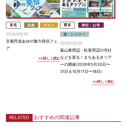
京北
自然
グルメ
西京
神社・お寺
2026/05/30
旅・レジャー
京都丹波あゆの魅力発信フェ
2026/05/30
ア
嵐山東周辺・松尾周辺の寺社
などを巡る！まちあるきツア
詳しく読む
ーの開催(2026年5月30日〜
31日＆10月17日〜18日)
詳しく読む
おすすめの関連記事
RELATED