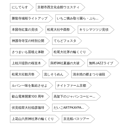
にしてらす
京都市西文化会館ウエスティ
勝龍寺城桜ライトアップ
いちご摘み取り園ら・ぷら…
本圀寺紅葉の見頃
松尾大社中酉祭
キリシマツツジ見頃
神護寺寺宝の特別公開
てらどフェスタ
さつまいも苗植え体験
松尾大社茅の輪くぐり
上桂川堤防の桜並木
與杼神社夏越の大祓
無料JAZZライブ
松尾大社観月祭
流しそうめん
清水焼の郷まつり値段
ルパン一味を集結させよ
ナイトファーム京都
叡山電車開業100 周年
高架下のジャパンコーヒー…
伏見稲荷大社稲彦珈琲
だいごARTPKAYPA…
上花山六所神社茅の輪くぐり
京北桜バスツアー