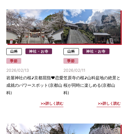
山科
神社・お寺
山科
神社・お寺
季節
季節
2026/02/13
2026/02/11
岩屋神社の桜♪京都屈指♥恋愛
笠原寺の桜♪山科盆地の絶景と
成就のパワースポット(京都山
桜が同時に楽しめる(京都山
科)
科)
詳しく読む
詳しく読む