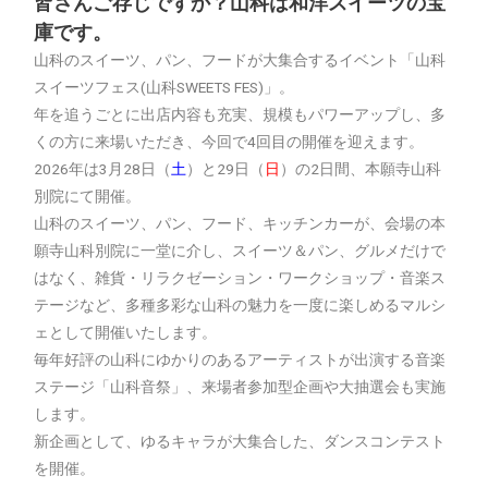
皆さんご存じですか？山科は和洋スイーツの宝
庫です。
山科のスイーツ、パン、フードが大集合するイベント「山科
スイーツフェス(山科SWEETS FES)」。
年を追うごとに出店内容も充実、規模もパワーアップし、多
くの方に来場いただき、今回で4回目の開催を迎えます。
2026年は3月28日（
土
）と29日（
日
）の2日間、本願寺山科
別院にて開催。
山科のスイーツ、パン、フード、キッチンカーが、会場の本
願寺山科別院に一堂に介し、スイーツ＆パン、グルメだけで
はなく、雑貨・リラクゼーション・ワークショップ・音楽ス
テージなど、多種多彩な山科の魅力を一度に楽しめるマルシ
ェとして開催いたします。
毎年好評の山科にゆかりのあるアーティストが出演する音楽
ステージ「山科音祭」、来場者参加型企画や大抽選会も実施
します。
新企画として、ゆるキャラが大集合した、ダンスコンテスト
を開催。