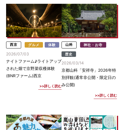
西京
グルメ
体験
山科
神社・お寺
2026/07/03
歴史
ナイトファーム♪ライトアップ
2026/03/14
された畑で京野菜収穫体験
京都山科「安祥寺」2026年特
(BNRファーム)西京
別拝観(通常非公開・限定日の
み公開)
詳しく読む
詳しく読む