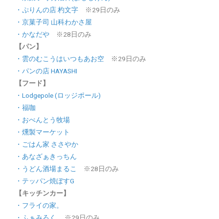
・ぷりんの店 杓文字
※29日のみ
・京菓子司 山科わかさ屋
・かなだや
※28日のみ
【パン】
・雲のむこうはいつもあお空
※29日のみ
・パンの店 HAYASHI
【フード】
・Lodgepole (ロッジポール)
・福咖
・おべんとう牧場
・燻製マーケット
・ごはん家 ささやか
・あなざぁきっちん
・うどん酒場まるこ
※28日のみ
・テッパン焼ぼすG
【キッチンカー】
・フライの家。
・ふぁみろく
※29日のみ