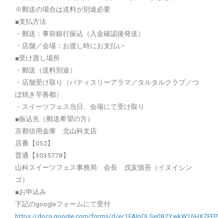
※郵送の場合は送料が別途必要
■支払方法
・郵送：事前銀行振込（入金確認後発送）
・店舗／会場：お渡し時にお支払い
■受け渡し場所
・郵送（送料別途）
・店舗受け取り（パティスリーアラマ／タルタルクラブ／つ
ぼ焼き芋善都）
・スイーツフェス当日、会場にて受け取り
■振込先（郵送希望の方）
京都信用金庫 北山科支店
店番【052】
普通【3035778】
山科スイーツフェス事務局 会長 戌亥慎吾（イヌイシン
ゴ）
■お申込み
下記のgoogleフォームにて受付
https://docs.google.com/forms/d/e/1FAIpQLSe082YwkW16HX7FFl