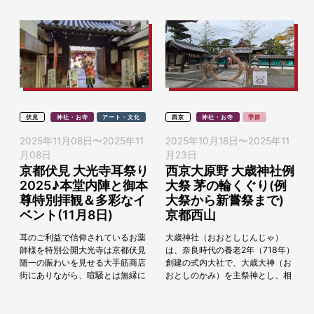
伏見
神社・お寺
アート・文化
西京
神社・お寺
季節
2025年11月08日
〜
2025年11
2025年10月18日
〜
2025年11
月08日
月23日
京都伏見 大光寺耳祭り
西京大原野 大歳神社例
2025♪本堂内陣と御本
大祭 茅の輪くぐり(例
尊特別拝観＆多彩なイ
大祭から新嘗祭まで)
ベント(11月8日)
京都西山
耳のご利益で信仰されているお薬
大歳神社（おおとしじんじゃ）
師様を特別公開大光寺は京都伏見
は、奈良時代の養老2年（718年）
随一の賑わいを見せる大手筋商店
創建の式内大社で、大歳大神（お
街にありながら、喧騒とは無縁に
おとしのかみ）を主祭神とし、相
静かに佇む鎌倉時代創建の歴史あ
殿に石作大神、豊玉毘売命をお祀
る寺院。その本堂には「耳」のご
りしています。例年、氏子祭が10
利益があると伝えられ...
月第3日曜日に、...