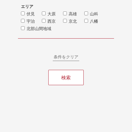
エリア
伏見
大原
高雄
山科
宇治
西京
京北
八幡
北部山間地域
条件をクリア