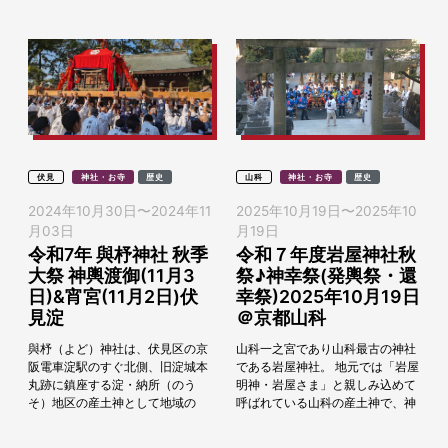
ト巡りを...
伏見
神社・お寺
歴史
山科
神社・お寺
歴史
2024年10月30日
〜
2024年11
2025年10月19日
〜
2025年10
月03日
月19日
令和7年 與杼神社 秋季
令和７年度岩屋神社秋
大祭 神輿渡御(11月3
祭♪神幸祭(発輿祭・還
日)&宵宮(11月2日)伏
幸祭)2025年10月19日
見淀
＠京都山科
與杼（よど）神社は、伏見区の京
山科一之宮であり山科最古の神社
阪電車淀駅のすぐ北側、旧淀城本
である岩屋神社。 地元では「岩屋
丸跡に鎮座する淀・納所（のう
明神・岩屋さま」と親しみ込めて
そ）地区の産土神として地域の
呼ばれている山科の産土神で、神
人々の厚い信仰を集めている神社
代の時代から鎮座する古社。 岩屋
です。與杼神社秋季大祭が2025
神社では、古来五穀の豊穣を神様