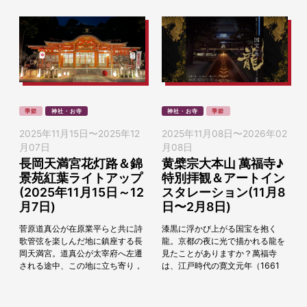
季節
神社・お寺
神社・お寺
季節
2025年11月15日
〜
2025年12
2025年11月08日
〜
2026年02
月07日
月08日
長岡天満宮花灯路＆錦
黄檗宗大本山 萬福寺♪
景苑紅葉ライトアップ
特別拝観＆アートイン
(2025年11月15日～12
スタレーション(11月8
月7日)
日〜2月8日)
菅原道真公が在原業平らと共に詩
漆黒に浮かび上がる国宝を抱く
歌管弦を楽しんだ地に鎮座する長
龍。京都の夜に光で描かれる龍を
岡天満宮。道真公が太宰府へ左遷
見たことがありますか？萬福寺
される途中、この地に立ち寄り，
は、江戸時代の寛文元年（1661
都を振り返って名残を惜しんだ事
年）、中国僧・隠元隆琦禅師によ
から「見返り天神」とも呼ばれて
り宇治の地に開かれた黄檗宗の大
います。紅葉が美しい...
本山。伽藍配置や建築に...