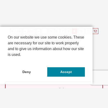
年10月30日（木）か...
に感謝申し上...
9 / 28
« 先頭
«
...
5
6
7
8
9
10
11
12
On our website we use some cookies. These
13
14
...
20
...
»
最後 »
are necessary for our site to work properly
and to give us information about how our site
is used.
Deny
Accept
とっておきの京都とは