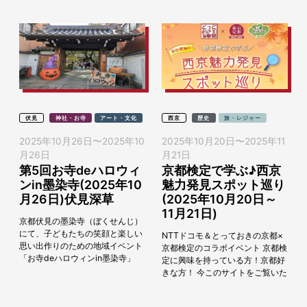
伏見
神社・お寺
アート・文化
西京
歴史
旅・レジャー
2025年10月26日
〜
2025年10
2025年10月20日
〜
2025年11
月26日
月21日
第5回お寺deハロウィ
京都検定で学ぶ♪西京
ンin墨染寺(2025年10
魅力発見スポット巡り
月26日)伏見深草
(2025年10月20日～
11月21日)
京都伏見の墨染寺（ぼくせんじ）
にて、子どもたちの笑顔と楽しい
NTTドコモ＆とっておきの京都×
思い出作りのための地域イベント
京都検定のコラボイベント 京都検
「お寺deハロウィンin墨染寺」
定に興味を持っている方！京都好
が、2025年10月26日（日）に開
きな方！ 今このサイトをご覧いた
催されます。お寺で“ハロウィ
だいているアナタ！ 今回、＼京都
ン”とは、なか...
検定で学ぶ／西京魅力発見スポッ