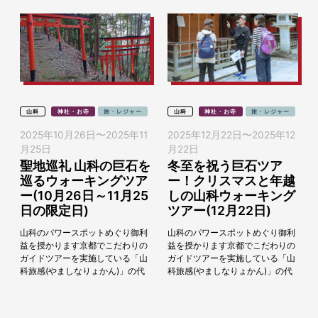
山科
神社・お寺
旅・レジャー
山科
神社・お寺
旅・レジャー
2025年10月26日
〜
2025年11
2025年12月22日
〜
2025年12
月25日
月22日
聖地巡礼 山科の巨石を
冬至を祝う巨石ツア
巡るウォーキングツア
ー！クリスマスと年越
ー(10月26日～11月25
しの山科ウォーキング
日の限定日)
ツアー(12月22日)
山科のパワースポットめぐり御利
山科のパワースポットめぐり御利
益を授かります京都でこだわりの
益を授かります京都でこだわりの
ガイドツアーを実施している「山
ガイドツアーを実施している「山
科旅感(やましなりょかん)」の代
科旅感(やましなりょかん)」の代
表で、東 泰範（あづまやすのり）
表で、東 泰範（あづまやすのり）
と申します。京都山科を拠点に
と申します。京都山科を拠点に
「山科の歴史、文化...
「山科の歴史、文化...