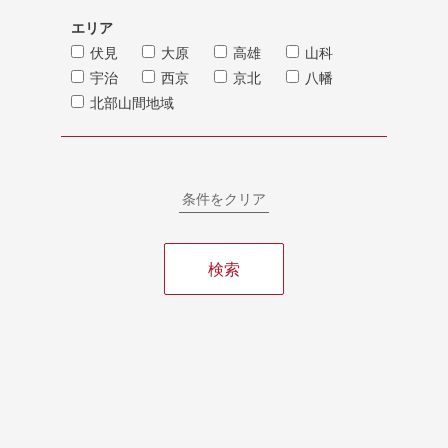
エリア
伏見
大原
高雄
山科
宇治
西京
京北
八幡
北部山間地域
条件をクリア