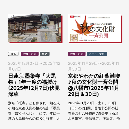
めるツアー「心を動...
伏見
神社・お寺
歴史
神社・お寺
アート・文化
2025年12月07日
〜
2025年12
2025年11月29日
〜
2025年11
月07日
月30日
日蓮宗 墨染寺「大黒
京都やわたの紅葉満喫
祭」1年一度の福授け
♪秋の文化財一斉公開
(2025年12月7日)伏見
@八幡市(2025年11月
深草
29日＆30日)
別名「桜寺」とも称され、知る人
2025年11月29日（土）、30日
ぞ知る京都伏見の桜の名所「墨染
（日）の2日間、普段非公開の社
寺（ぼくせんじ）」にて、年に一
寺を含む八幡市内の9会場（石清
度の大黒様からの福授け行事「大
水八幡宮、善法律寺、正法寺、飛
黒祭」が2025年12月7日（日）に
行神社、神應寺、単伝庵、相槌神
開催されます。一年最後の垢落と
社、八角堂、松花堂庭園・美術