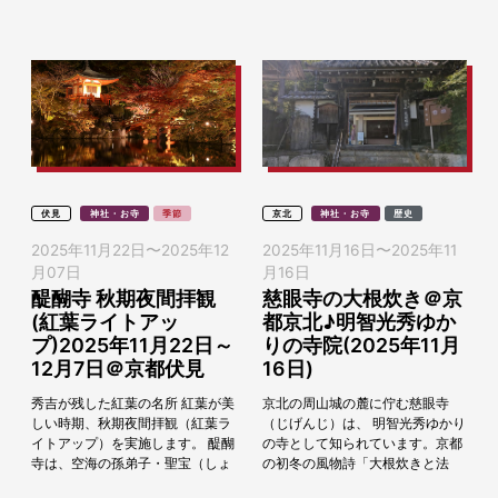
しとして、また...
館）で、毎秋恒例...
伏見
神社・お寺
季節
京北
神社・お寺
歴史
2025年11月22日
〜
2025年12
2025年11月16日
〜
2025年11
月07日
月16日
醍醐寺 秋期夜間拝観
慈眼寺の大根炊き＠京
(紅葉ライトアッ
都京北♪明智光秀ゆか
プ)2025年11月22日～
りの寺院(2025年11月
12月7日＠京都伏見
16日)
秀吉が残した紅葉の名所 紅葉が美
京北の周山城の麓に佇む慈眼寺
しい時期、秋期夜間拝観（紅葉ラ
（じげんじ）は、 明智光秀ゆかり
イトアップ）を実施します。 醍醐
の寺として知られています。京都
寺は、空海の孫弟子・聖宝（しょ
の初冬の風物詩「大根炊きと法
うぼう）により平安時代の貞観16
要」を2025年11月16日（日）に