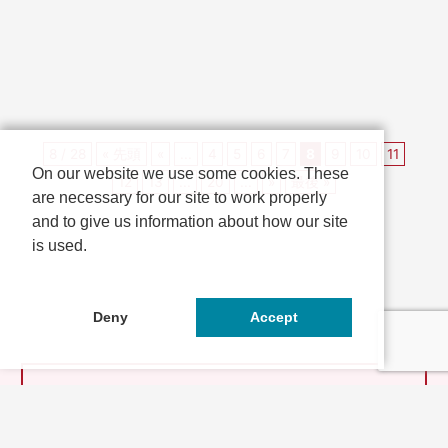
科を拠点に「山科の歴史や文化」
す。京都山科を拠点に「山科の歴
を「楽しく・...
史、文化等」を「...
8 / 28
« 先頭
«
...
4
5
6
7
8
9
10
11
On our website we use some cookies. These
12
13
...
20
...
»
最後 »
are necessary for our site to work properly
and to give us information about how our site
is used.
Deny
Accept
とっておきの京都とは