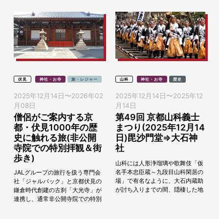
伏見
神社・お寺
旅・レジャー
山科
神社・お寺
歴史
2025年12月14日
〜
2026年02
2025年12月14日
〜
2025年12
月08日
月14日
僧侶がご案内する京
第49回 京都山科義士
都・伏見1000年の歴
まつり(2025年12月14
史に触れる旅(非公開
日)毘沙門堂⇒大石神
寺院での特別拝観＆街
社
歩き)
山科には人形浄瑠璃や歌舞伎「仮
名手本忠臣蔵～九段目山科閑居の
JALグループの旅行を扱う専門会
場」で有名なように、大石内蔵助
社「ジャルパック」と京都伏見の
が討ち入りまでの間、隠棲した地
鎌倉時代創建の古刹「大光寺」が
でもあり、山科には義士にまつわ
連携し、通常非公開寺院での特別
る史跡が多く残っています。討ち
拝観や修行体験をはじめ、僧侶が
入り装束に身を固めた...
伏見の街歩きの案内ガイドをつと