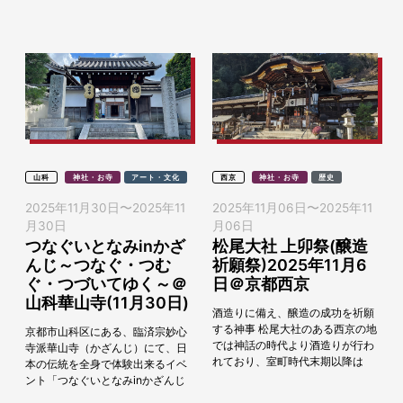
年（874年）に開創された寺院。
行います。今年は6年ぶりの開催
平成...
となります。古く...
山科
神社・お寺
アート・文化
西京
神社・お寺
歴史
2025年11月30日
〜
2025年11
2025年11月06日
〜
2025年11
月30日
月06日
つなぐいとなみinかざ
松尾大社 上卯祭(醸造
んじ～つなぐ・つむ
祈願祭)2025年11月6
ぐ・つづいてゆく～＠
日＠京都西京
山科華山寺(11月30日)
酒造りに備え、醸造の成功を祈願
する神事 松尾大社のある西京の地
京都市山科区にある、臨済宗妙心
では神話の時代より酒造りが行わ
寺派華山寺（かざんじ）にて、日
れており、室町時代末期以降は
本の伝統を全身で体験出来るイベ
「酒造第一祖神」として崇敬され
ント「つなぐいとなみinかざんじ
るようになりました。 古くから酒
～つなぐ・つむぐ・つづいてゆく