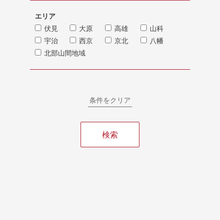
エリア
伏見
大原
高雄
山科
宇治
西京
京北
八幡
北部山間地域
条件をクリア