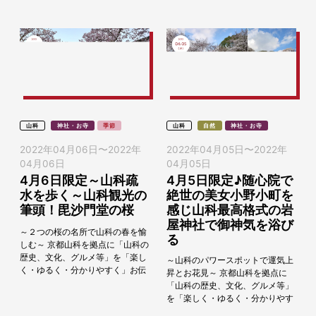
す。御室桜で...
山科
神社・お寺
季節
山科
自然
神社・お寺
2022年04月06日
〜
2022年
2022年04月05日
〜
2022年
04月06日
04月05日
4月6日限定～山科疏
4月5日限定♪随心院で
水を歩く～山科観光の
絶世の美女小野小町を
筆頭！毘沙門堂の桜
感じ山科最高格式の岩
屋神社で御神気を浴び
～２つの桜の名所で山科の春を愉
る
しむ～ 京都山科を拠点に「山科の
歴史、文化、グルメ等」を「楽し
～山科のパワースポットで運気上
く・ゆるく・分かりやすく」お伝
昇とお花見～ 京都山科を拠点に
えし、参加者の方に京都山科の文
「山科の歴史、文化、グルメ等」
化などを好きになっていただきた
を「楽しく・ゆるく・分かりやす
い思いで観...
く」お伝えし、参加者の方に京都