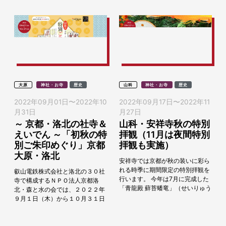
大原
神社・お寺
歴史
山科
神社・お寺
歴史
2022年09月01日
〜
2022年10
2022年09月17日
〜
2022年11
月31日
月27日
～ 京都・洛北の社寺＆
山科・安祥寺秋の特別
えいでん ～「初秋の特
拝観（11月は夜間特別
別ご朱印めぐり」京都
拝観も実施）
大原・洛北
安祥寺では京都が秋の装いに彩ら
れる時季に期間限定の特別拝観を
叡山電鉄株式会社と洛北の３０社
行います。 今年は7月に完成した
寺で構成するＮＰＯ法人京都洛
「青龍殿 蘚苔蟠竜」（せいりゅう
北・森と水の会では、２０２２年
でん せんたいばんりゅう）のお
９月１日（木）から１０月３１日
披露目もあります。 安祥寺は山号
（月） までの間、「初秋の特別ご
を...
朱印めぐり」を開催します。 この
企画では、京都洛...