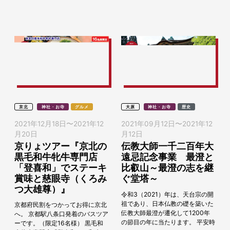
京都山科の文化などを好きになっ
ていただきた...
京北
神社・お寺
グルメ
大原
神社・お寺
歴史
2021年12月18日
〜
2021年12
2021年09月12日
〜
2021年12
月20日
月12日
京りょツアー『京北の
伝教大師一千二百年大
黒毛和牛牝牛専門店
遠忌記念事業 最澄と
「登喜和」でステーキ
比叡山～最澄の志を継
賞味と慈眼寺（くろみ
ぐ堂塔～
つ大雄尊）』
令和3（2021）年は、天台宗の開
祖であり、日本仏教の礎を築いた
京都府民割をつかってお得に京北
伝教大師最澄が遷化して1200年
へ。 京都駅八条口発着のバスツア
の節目の年に当たります。 平安時
ーです。（限定16名様） 黒毛和