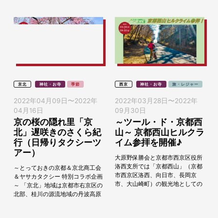
京北
神社・お寺
季節
西京
神社・お寺
旅・レジャー
2022年04月09日
〜
2022年
2022年03月28日
〜
2022年
04月16日
09月30日
京の桜の隠れ里「京
～ツール・ド・京都西
北」遅咲きのさくら紀
山～ 京都西山ヒルクラ
行（日帰りタクシーツ
イム参拝を開催♪
アー）
大原野保勝会と京都市西京区役所
洛西支所では「京都西山」（京都
～とっておきの京都＆京北商工会
市西京区洛西、向日市、長岡京
＆ヤサカタクシー 特別コラボ企画
市、大山崎町）の観光地としての
～ 「京北」地域は京都市右京区の
魅力向上を図ること等を目的に、
北部、桂川の源流地域の丹波高原
地域の魅力発信やサイクルツーリ
に位置し、総面積の9割以上を森
ズムの推進を図っていま...
林が占めている緑豊かなエリアで