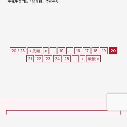
代に生きた最澄は、「すべての人
牛牝牛専門店「登喜和」で和牛サ
が仏になれる」という一乗の教え
ーロインステーキたっぷり200g
を生涯にわた...
の昼食や御菓子司「亀屋廣清」、
慈眼寺の参...
20 / 28
« 先頭
«
...
10
...
16
17
18
19
20
21
22
23
24
25
...
»
最後 »
とっておきの京都とは