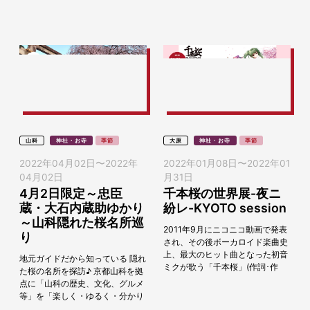
山科の文化などを好きになってい
ただきたい思いで観...
山科
神社・お寺
季節
大原
神社・お寺
季節
2022年04月02日
〜
2022年
2022年01月08日
〜
2022年01
04月02日
月31日
4月2日限定～忠臣
千本桜の世界展-夜ニ
蔵・大石内蔵助ゆかり
紛レ-KYOTO session
～山科隠れた桜名所巡
2011年9月にニコニコ動画で発表
り
され、その後ボーカロイド楽曲史
上、最大のヒット曲となった初音
地元ガイドだから知っている 隠れ
ミクが歌う「千本桜」(作詞･作
た桜の名所を探訪♪ 京都山科を拠
曲：黒うさＰ)。「国民的ボカロ
点に「山科の歴史、文化、グルメ
歌」とも形容されたこの楽曲の公
等」を「楽しく・ゆるく・分かり
開10周年を記念...
やすく」お伝えし、参加者の方に