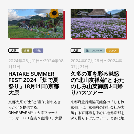
大原
自然
体験
大原
旅・レジャー
グルメ
2024年08月11日
〜
2024年08
2024年07月26日
〜
2024年
月11日
07月31日
HATAKE SUMMER
久多の夏を彩る魅惑
FEST 2024「畑で夏
の”北山友禅菊”と おた
祭り」(8月11日)京都
のしみ山菜御膳♪日帰
大原
りバスツアー
京都大原で“土”と“農”に触れるき
京都府旅行業協同組合の「じも旅
っかけを提供する、
京都」は、京都府の旅行会社が実
OHARAFARMY（大原ファーミ
施する京都市を中心に地元京都を
ー）が、ＤＪ音楽＆盆踊り、大原
深く掘り下げたツアー、まさに地
の恵みを融合させた、新たなお祭
元の旅行会社だからできる京都ツ
り「HATAKE SUMMER FEST
アーです。地元京都の方が参加し