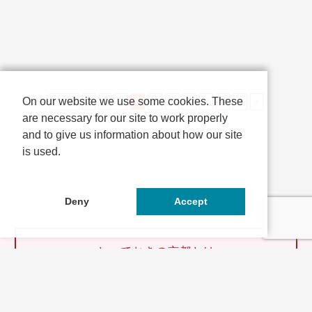
ます。 １年365日・24時間いつ
でも土...
On our website we use some cookies. These
3 / 9
«
1
2
3
4
5
6
7
8
9
»
are necessary for our site to work properly
and to give us information about how our site
is used.
Deny
Accept
とっておきの京都とは
連携企業・団体