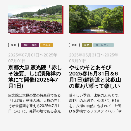
大原
神社・お寺
グルメ
大原
自然
旅・レジャー
2025年07月01日
〜
2025年
2025年05月31日
〜
2025年
07月01日
06月01日
京都大原 寂光院「赤し
やせのそとあそび
そ法要」しば漬発祥の
2025春(5月31日＆6
地にて開催(2025年7
月1日)鯖街道と比叡山
月1日)
の麓♪八瀬って楽しい
寂光院は大原の里の特産品である
瑞々しい季節、比叡のふもとで、
「しば漬」発祥の地。大原の赤し
高野川の水辺で、心ほどける1日
そが最盛期を迎える2025年7月1
を。八瀬の自然に包まれて、外遊
日（火）に、発祥の地である寂光
びを満喫するフェスティバル「や
院に今年の赤しそをお供えし、豊
せのそとあそび2025春」。会場
作と地域の繁栄、安全、健康を祈
内の「もり」、「いけ」、「か
願します。 法...
わ」、「えき」の各エ...