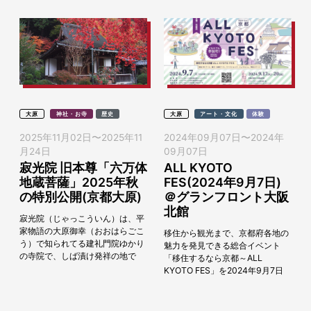
大原
神社・お寺
歴史
大原
アート・文化
体験
2025年11月02日
〜
2025年11
2024年09月07日
〜
2024年
月24日
09月07日
寂光院 旧本尊「六万体
ALL KYOTO
地蔵菩薩」2025年秋
FES(2024年9月7日)
の特別公開(京都大原)
＠グランフロント大阪
北館
寂光院（じゃっこういん）は、平
家物語の大原御幸（おおはらごこ
移住から観光まで、京都府各地の
う）で知られてる建礼門院ゆかり
魅力を発見できる総合イベント
の寺院で、しば漬け発祥の地で
「移住するなら京都～ALL
す。 旧本尊である「六万体地蔵菩
KYOTO FES」を2024年9月7日
薩」秋の特別公開』を2025年11
（土）に大阪駅北側にある、グラ
月2日（日）～...
ンフロント大阪にて開催します。
「移住相談」は...