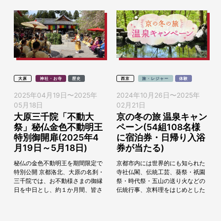
大原
神社・お寺
歴史
西京
旅・レジャー
体験
2025年04月19日
〜
2025年
2024年10月26日
〜
2025年
05月18日
02月21日
大原三千院「不動大
京の冬の旅 温泉キャン
祭」秘仏金色不動明王
ペーン(54組108名様
特別御開扉(2025年4
に宿泊券・日帰り入浴
月19日～5月18日)
券が当たる)
秘仏の金色不動明王を期間限定で
京都市内には世界的にも知られた
特別公開 京都洛北、大原の名刹・
寺社仏閣、伝統工芸、葵祭・祇園
三千院では、お不動様さまの御縁
祭・時代祭・五山の送り火などの
日を中日とし、約１か月間、皆さ
伝統行事、京料理をはじめとした
まに金色不動明王様と縁を結んで
多くの観光コンテンツがあります
いただけるよう、2025年4月19日
が、実は温泉施設が多数あり、し
（土）～5...
かも泉質が豊富だとい...