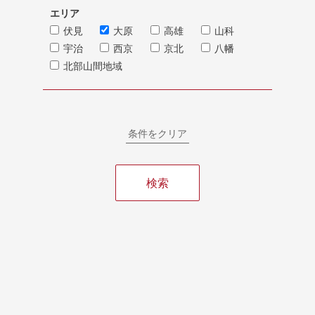
エリア
伏見
大原
高雄
山科
宇治
西京
京北
八幡
北部山間地域
条件をクリア