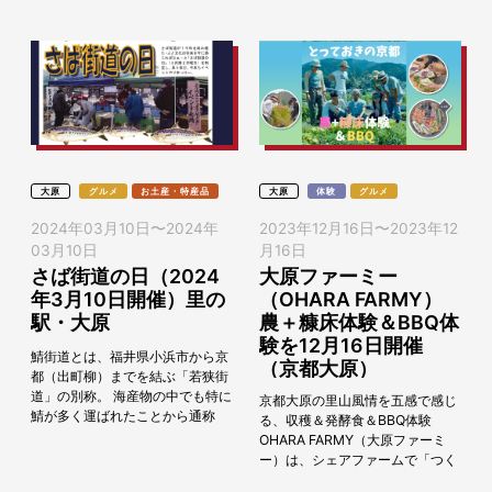
2024」畑...
ても“目からウロコ”...
大原
グルメ
お土産・特産品
大原
体験
グルメ
2024年03月10日
〜
2024年
2023年12月16日
〜
2023年12
03月10日
月16日
さば街道の日（2024
大原ファーミー
年3月10日開催）里の
（OHARA FARMY）
駅・大原
農＋糠床体験＆BBQ体
験を12月16日開催
鯖街道とは、福井県小浜市から京
（京都大原）
都（出町柳）までを結ぶ「若狭街
道」の別称。 海産物の中でも特に
京都大原の里山風情を五感で感じ
鯖が多く運ばれたことから通称
る、収穫＆発酵食＆BBQ体験
「鯖街道」と呼ばれています。
OHARA FARMY（大原ファーミ
「さば街道の日in大原」実行委員
ー）は、シェアファームで「つく
会では、千年以...
る」という贅沢な暮らしを提案し