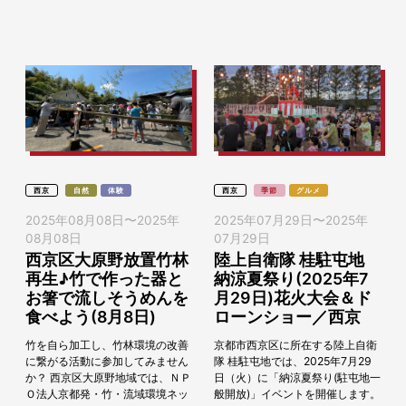
横）やその周辺の広場...
現代版・七夕まつりとして、京都
各地にてそれぞれ特色...
西京
自然
体験
西京
季節
グルメ
2025年08月08日
〜
2025年
2025年07月29日
〜
2025年
08月08日
07月29日
西京区大原野放置竹林
陸上自衛隊 桂駐屯地
再生♪竹で作った器と
納涼夏祭り(2025年7
お箸で流しそうめんを
月29日)花火大会＆ド
食べよう(8月8日)
ローンショー／西京
竹を自ら加工し、竹林環境の改善
京都市西京区に所在する陸上自衛
に繋がる活動に参加してみません
隊 桂駐屯地では、2025年7月29
か？ 西京区大原野地域では、ＮＰ
日（火）に「納涼夏祭り(駐屯地一
Ｏ法人京都発・竹・流域環境ネッ
般開放)」イベントを開催します。