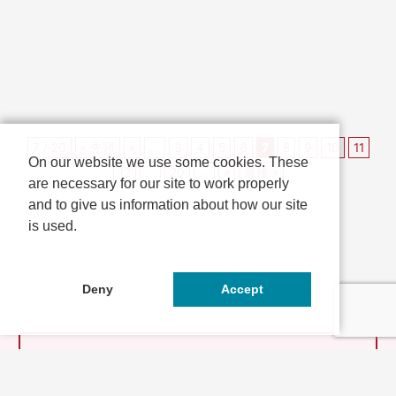
は、飲食・販売・ワークショッ
ジをご確認ください。 こども研究
プ・無料ゲームコーナーを出展し
員募集！化石の第一発見者になろ
ます。利用者...
う！ 阪急...
7 / 20
« 先頭
«
...
3
4
5
6
7
8
9
10
11
On our website we use some cookies. These
12
...
20
...
»
最後 »
are necessary for our site to work properly
and to give us information about how our site
is used.
Deny
Accept
とっておきの京都とは