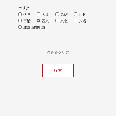
エリア
伏見
大原
高雄
山科
宇治
西京
京北
八幡
北部山間地域
条件をクリア