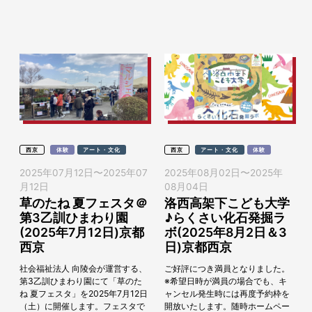
トが地元農家と連携し、放置竹林
会場では様々な飲食や物販の売店
の再生や「京たけのこ」の魅力発
やキッチンカーが出店。かき氷や
信など、様々な活...
ビールなど...
西京
体験
アート・文化
西京
アート・文化
体験
2025年07月12日
〜
2025年07
2025年08月02日
〜
2025年
月12日
08月04日
草のたね 夏フェスタ＠
洛西高架下こども大学
第3乙訓ひまわり園
♪らくさい化石発掘ラ
(2025年7月12日)京都
ボ(2025年8月2日＆3
西京
日)京都西京
社会福祉法人 向陵会が運営する、
ご好評につき満員となりました。
第3乙訓ひまわり園にて「草のた
※希望日時が満員の場合でも、キ
ね 夏フェスタ」を2025年7月12日
ャンセル発生時には再度予約枠を
（土）に開催します。フェスタで
開放いたします。随時ホームペー