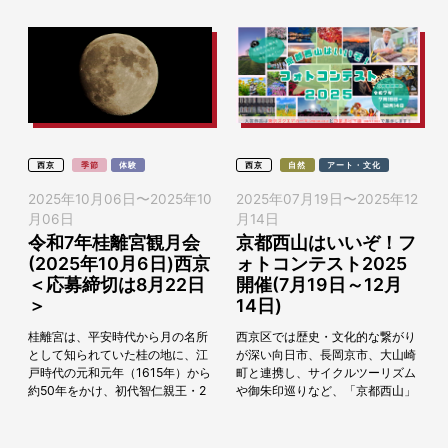
西京
季節
体験
西京
自然
アート・文化
2025年10月06日
〜
2025年10
2025年07月19日
〜
2025年12
月06日
月14日
令和7年桂離宮観月会
京都西山はいいぞ！フ
(2025年10月6日)西京
ォトコンテスト2025
＜応募締切は8月22日
開催(7月19日～12月
＞
14日)
桂離宮は、平安時代から月の名所
西京区では歴史・文化的な繋がり
として知られていた桂の地に、江
が深い向日市、長岡京市、大山崎
戸時代の元和元年（1615年）から
町と連携し、サイクルツーリズム
約50年をかけ、初代智仁親王・2
や御朱印巡りなど、「京都西山」
代智忠親王の手により、八条宮の
エリアの強みや特色を生かした広
別邸として造営された建物と庭
域周遊観光を推進しています。
園。敷地内には「...
「京都西山」の知名度を...