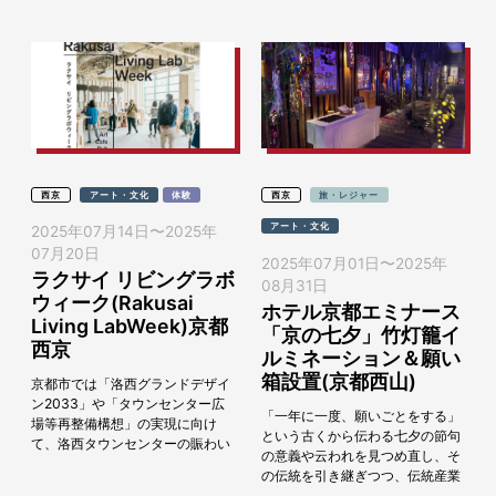
行されてい...
西京
アート・文化
体験
西京
旅・レジャー
アート・文化
2025年07月14日
〜
2025年
07月20日
2025年07月01日
〜
2025年
ラクサイ リビングラボ
08月31日
ウィーク(Rakusai
ホテル京都エミナース
Living LabWeek)京都
「京の七夕」竹灯籠イ
西京
ルミネーション＆願い
箱設置(京都西山)
京都市では「洛西グランドデザイ
ン2033」や「タウンセンター広
「一年に一度、願いごとをする」
場等再整備構想」の実現に向け
という古くから伝わる七夕の節句
て、洛西タウンセンターの賑わい
の意義や云われを見つめ直し、そ
の核である商業施設・ラクセーヌ
の伝統を引き継ぎつつ、伝統産業
専門店の空き空間（1階北出入口
や和装の振興など京都ならではの