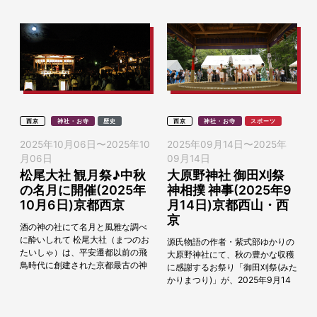
西京
神社・お寺
歴史
西京
神社・お寺
スポーツ
2025年10月06日
〜
2025年10
2025年09月14日
〜
2025年
月06日
09月14日
松尾大社 観月祭♪中秋
大原野神社 御田刈祭
の名月に開催(2025年
神相撲 神事(2025年9
10月6日)京都西京
月14日)京都西山・西
京
酒の神の社にて名月と風雅な調べ
に酔いしれて 松尾大社（まつのお
源氏物語の作者・紫式部ゆかりの
たいしゃ）は、平安遷都以前の飛
大原野神社にて、秋の豊かな収穫
鳥時代に創建された京都最古の神
に感謝するお祭り「御田刈祭(みた
社のひとつ。 全国の醸造家から
かりまつり)」が、2025年9月14
は、酒造の神様として、地元では
日（日）に執り行われます。御田
洛西総氏神、織...
刈祭は、毎年9月の第2日曜日に斎