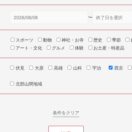
〜
スポーツ
動物
神社・お寺
歴史
季節
アート・文化
グルメ
体験
お土産・特産品
伏見
大原
高雄
山科
宇治
西京
北部山間地域
条件をクリア