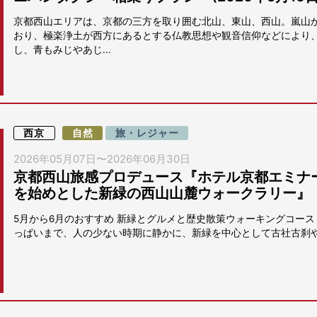
京都西山エリアは、京都の三方を取り囲む北山、東山、西山。嵐山
おり、極楽浄土が西方にあるとする仏教思想や観音信仰などにより
し、青もみじやあじ...
西京
自然
旅・レジャー
2026年05月07日
〜
2026年06月30日
京都西山旅感プロデュース『ホテル京都エミナ
を始めとした新緑の西山山麓ウォークラリー』
5月から6月のおすすめ 新緑とグルメと歴史散策ウォーキングコース
っぱいまで、人の少ない時期に静かに、新緑を中心として古社古刹や隠