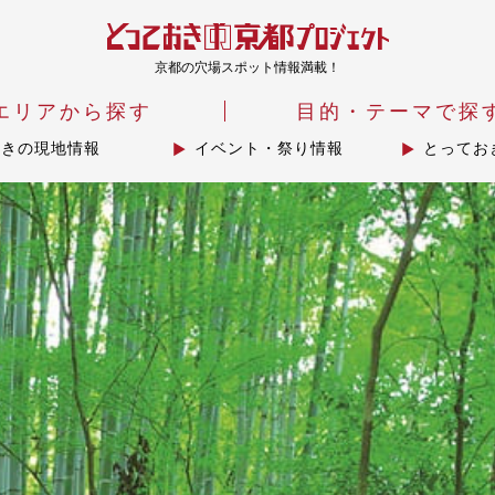
京都の穴場スポット情報満載！
エリアから探す
目的・テーマで探
おきの現地情報
イベント・祭り情報
とってお