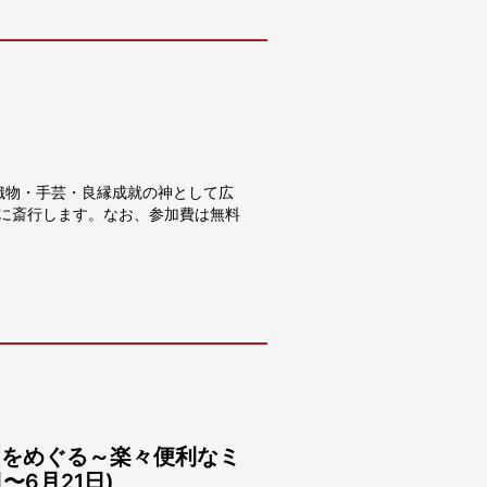
織物・手芸・良縁成就の神として広
火)に斎行します。なお、参加費は無料
訓をめぐる～楽々便利なミ
〜6月21日)