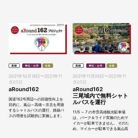
と空海の歴史などを学びます。
【参加条件】参加後のアンケート
提出 ...
高雄
神社・お寺
自然
高雄
神社・お寺
自然
2021年10月18日
〜
2021年11
2021年11月05日
〜
2021年11
月07日
月07日
aRound162
aRound162
三尾域内で無料シャト
国道162号周辺への回遊性向上を
ルバスを運行
目的に、嵐山～高雄～京北を周遊
するシャトルバスの運行、路線バ
11/5 ～ 7 の市営高雄観光駐車場
スの増便を試験的に実施します。
は、パーク＆ライド実施のためマ
期間中、無料のシャトルバスや、
イカーが駐車できません。 そのた
様々なバスツアーをお楽しみいた
め、マイカーが駐車できる嵐山高
だけます。− 目次...
雄パークウェイ（有料）と栂ノ尾