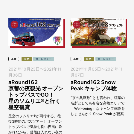
の間で、オープントップバスによ
る無料シ...
高雄
自然
旅・レジャー
高雄
自然
旅・レジャー
2021年10月23日
〜
2021年11
2021年11月05日
〜
2021年11
月06日
月07日
aRound162
aRound162 Snow
京都の夜観光 オープン
Peak キャンプ体験
トップバスでGO！
“京の奥座敷” とも言われ、紅葉の
星のソムリエ®と行く
名所としても有名な高雄エリアで
星空観賞
「Well‐being」なキャンプ体験を
しませんか？ Snow Peak が提案
星空のソムリエ®が同行する、往
するキャンプ体験を通して、自然
復3時間のバスツアー！ オープン
に深く包まれるゆるやかな...
トップバスで気持ち良い夜風に吹
かれながら、普段は入れない夜の