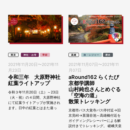
ただきたい思いで観...
西京
神社・お寺
季節
高雄
旅・レジャー
歴史
2021年11月20日
〜
2021年11
2021年11月07日
〜
2021年11
月23日
月07日
令和三年 大原野神社
aRound162 らくたび
紅葉ライトアップ
京都学講師
山村純也さんとめぐる
令和３年11月20日（土）～23日
「空海の道」
（火・祝）の４日間、大原野神社
散策トレッキング
にて紅葉ライトアップが実施され
ます。日中の紅葉とはまた違っ
京都市バス大覚寺バス停付近→旧
た、幻想的な光景をお楽しみくだ
京見峠→菖蒲谷池～高雄橋付近を
さい。大原野神社は長...
ガイディングレシーバーによる解
説付きでトレッキング。 嵯峨天皇