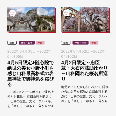
山科
神社・お寺
季節
山科
神社・お寺
季節
2022年04月05日
〜
2022年
2022年04月02日
〜
2022年
04月05日
04月02日
4月5日限定♪随心院で
4月2日限定～忠臣
絶世の美女小野小町を
蔵・大石内蔵助ゆかり
感じ山科最高格式の岩
～山科隠れた桜名所巡
屋神社で御神気を浴び
り
る
地元ガイドだから知っている 隠れ
た桜の名所を探訪♪ 京都山科を拠
～山科のパワースポットで運気上
点に「山科の歴史、文化、グルメ
昇とお花見～ 京都山科を拠点に
等」を「楽しく・ゆるく・分かり
「山科の歴史、文化、グルメ等」
やすく」お伝えし、参加者の方に
を「楽しく・ゆるく・分かりやす
京都山科の文化などを好きになっ
く」お伝えし、参加者の方に京都
ていただきた...
山科の文化などを好きになってい