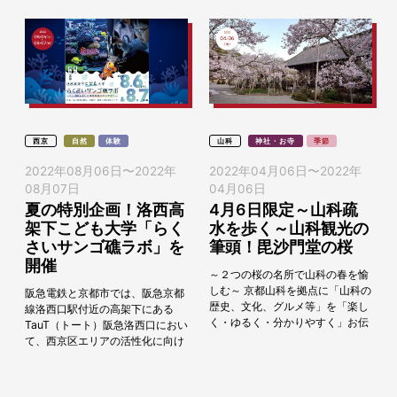
西京
自然
体験
山科
神社・お寺
季節
2022年08月06日
〜
2022年
2022年04月06日
〜
2022年
08月07日
04月06日
夏の特別企画！洛西高
4月6日限定～山科疏
架下こども大学「らく
水を歩く～山科観光の
さいサンゴ礁ラボ」を
筆頭！毘沙門堂の桜
開催
～２つの桜の名所で山科の春を愉
しむ～ 京都山科を拠点に「山科の
阪急電鉄と京都市では、阪急京都
歴史、文化、グルメ等」を「楽し
線洛西口駅付近の高架下にある
く・ゆるく・分かりやすく」お伝
TauT（トート）阪急洛西口におい
えし、参加者の方に京都山科の文
て、西京区エリアの活性化に向け
化などを好きになっていただきた
たまちづくりに取り組んでいま
い思いで観...
す。阪急電鉄は2019年2月、大学
のキャンパスに見...