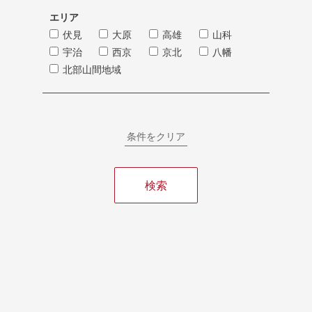
エリア
伏見
大原
高雄
山科
宇治
西京
京北
八幡
北部山間地域
条件をクリア