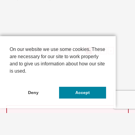
嵐山パークウェイに移動し、現地
で京都の星空を解説付きでお楽し
みいただけま...
On our website we use some cookies. These
7 / 9
«
1
2
3
4
5
6
7
8
9
»
are necessary for our site to work properly
and to give us information about how our site
is used.
Deny
Accept
とっておきの京都とは