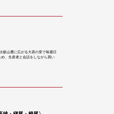
、比叡山麓に広がる大原の里で毎週日
ため、生産者と会話をしながら買い
高雄・槇尾・栂尾〉