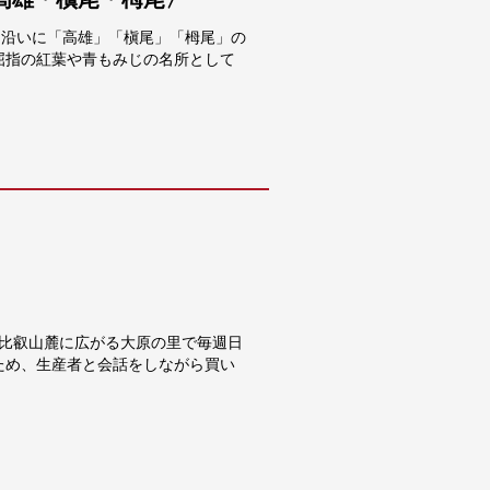
川沿いに「高雄」「槇尾」「栂尾」の
屈指の紅葉や青もみじの名所として
、比叡山麓に広がる大原の里で毎週日
ため、生産者と会話をしながら買い