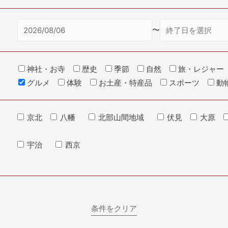
〜
神社・お寺
歴史
季節
自然
旅・レジャー
グルメ
体験
お土産・特産品
スポーツ
動
京北
八幡
北部山間地域
伏見
大原
宇治
西京
条件をクリア