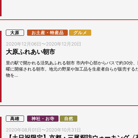
大原
お土産・特産品
グルメ
2020年12月06日
〜
2020年12月20日
大原ふれあい朝市
里の駅で開かれる活気あふれる朝市 市内中心部からバスで約30分
曜に開催される朝市。地元の野菜や加工品を生産者自らが販売する
物を...
高雄
神社・お寺
自然
2020年08月01日
〜
2020年10月31日
【土日祝限定】京都・三尾探訪ウォーキング〈