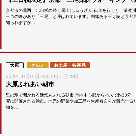
京都市の北西、北山杉の続く周山(しゅうざん)街道を行くと、清滝
三つの峰があり「三尾」と呼ばれています。由緒ある三寺院と京都
知られますが...
大原
グルメ
お土産・特産品
2020年11月01日
〜
2020年11月29日
大原ふれあい朝市
里の駅で開かれる活気あふれる朝市 市内中心部からバスで約30分
曜に開催される朝市。地元の野菜や加工品を生産者自らが販売する
物を...