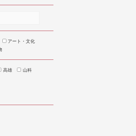
アート・文化
物
高雄
山科