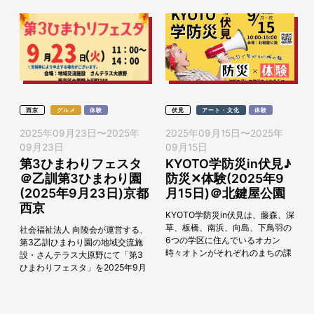
西京
グルメ
体験
伏見
アート・文化
体験
2025年09月23日
〜
2025年
2025年09月15日
〜
2025年
09月23日
09月15日
第3ひまわりフェスタ
KYOTO学防災in伏見♪
＠乙訓第3ひまわり園
防災✕体験(2025年9
(2025年9月23日)京都
月15日)＠北鍵屋公園
西京
KYOTO学防災in伏見は、藤森、深
草、板橋、南浜、向島、下鳥羽の
社会福祉法人 向陵会が運営する、
6つの学区に住んでいるオカン
第3乙訓ひまわり園の地域交流施
時々オトンがそれぞれのまちの課
設・さんテラス大原野にて「第3
題をもちよりタッグを組んでスタ
ひまわりフェスタ」を2025年9月
ートした活動。みんなそれぞれで
23日（火祝）に開催します。 フ
イベントを主催し...
ェスタでは、利用者さんが大切に
育てている...