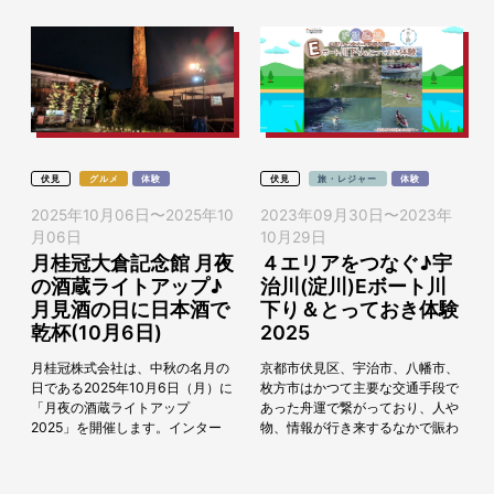
伏見
グルメ
体験
伏見
旅・レジャー
体験
2025年10月06日
〜
2025年10
2023年09月30日
〜
2023年
月06日
10月29日
月桂冠大倉記念館 月夜
４エリアをつなぐ♪宇
の酒蔵ライトアップ♪
治川(淀川)Eボート川
月見酒の日に日本酒で
下り＆とっておき体験
乾杯(10月6日)
2025
月桂冠株式会社は、中秋の名月の
京都市伏見区、宇治市、八幡市、
日である2025年10月6日（月）に
枚方市はかつて主要な交通手段で
「月夜の酒蔵ライトアップ
あった舟運で繋がっており、人や
2025」を開催します。インター
物、情報が行き来するなかで賑わ
ネットで事前予約された方、先着
いが生まれ、それぞれが個性豊か
100名様限定で桂冠大倉記念館を
なまちを発展させてきました。
17時30分～2...
2025年10月に舟運...