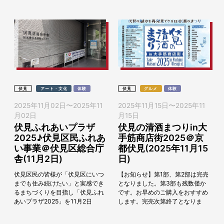
多彩なメンター陣ととも...
伏見
アート・文化
体験
伏見
グルメ
体験
2025年11月02日
〜
2025年11
2025年11月15日
〜
2025年11
月02日
月15日
伏見ふれあいプラザ
伏見の清酒まつりin大
2025♪伏見区民ふれあ
手筋商店街2025＠京
い事業＠伏見区総合庁
都伏見(2025年11月15
舎(11月2日)
日)
伏見区民の皆様が「伏見区にいつ
【お知らせ】第1部、第2部は完売
までも住み続けたい」と実感でき
となりました。第3部も残数僅か
るまちづくりを目指し「伏見ふれ
です。お早めのご購入をおすすめ
あいプラザ2025」を11月2日
します。完売次第終了となりま
（日）に伏見区総合庁舎（伏見区
す。新酒のシーズンに先駆け、毎
役所）にて開催します。 この日は
年11月に開催されている伏見大手