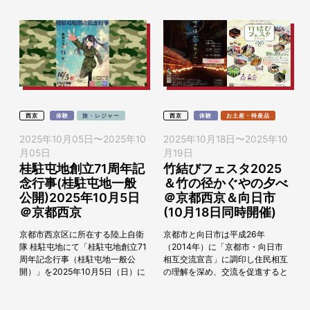
西京
体験
旅・レジャー
西京
体験
お土産・特産品
2025年10月05日
〜
2025年10
2025年10月18日
〜
2025年10
月05日
月19日
桂駐屯地創立71周年記
竹結びフェスタ2025
念行事(桂駐屯地一般
＆竹の径かぐやの夕べ
公開)2025年10月5日
＠京都西京＆向日市
＠京都西京
(10月18日同時開催)
京都市西京区に所在する陸上自衛
京都市と向日市は平成26年
隊 桂駐屯地にて「桂駐屯地創立71
（2014年）に「京都市・向日市
周年記念行事（桂駐屯地一般公
相互交流宣言」に調印し住民相互
開）」を2025年10月5日（日）に
の理解を深め、交流を促進すると
開催します。 イベントでは駐屯地
ともに、近年「京都西山」の関係
を一般開放して、記念式典、観閲
市として、観光をはじめとする地
行進、訓...
域の魅力発信等に連携し...