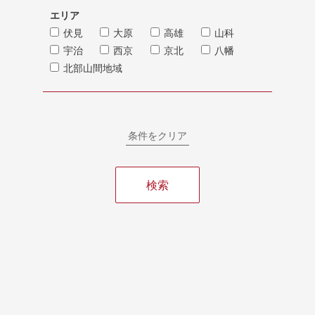
エリア
伏見
大原
高雄
山科
宇治
西京
京北
八幡
北部山間地域
条件をクリア