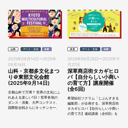
山科
アート・文化
体験
伏見
アート・文化
体験
2025年09月14日
〜
2025年
2025年09月25日
〜
2025年11
09月14日
月27日
山科・京都多文化まつ
深草商店街タカギヒロ
り＠東部文化会館
バ【自分らしい小商い
(2025年9月14日)
の育て方】講座開催
(全6回)
京都山科で万博？ 世界の文化にふ
れあえる楽しい1日！世界各地の
希望結社ツクラム「じぶんすきる
ダンス・演奏、大声コンテスト、
編集部」が企画する、深草商店街
国際歌合戦さらにキッチンカー、
タカギヒロバ【自分らしい小商い
海外料理、お茶席、ワークショッ
の育て方】連続講座（全6回）を
プや絵本の読み聞かせなど盛りだ
開催します！一般社団法人
くさん！地...
myturn、深草商店街振興組合、