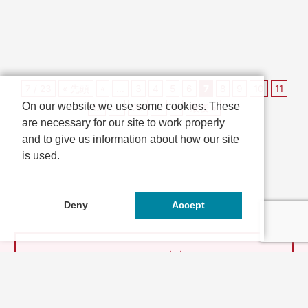
伏見区総合庁舎...
筋商店街の秋の風物...
7 / 23
« 先頭
«
...
3
4
5
6
7
8
9
10
11
On our website we use some cookies. These
12
...
20
...
»
最後 »
are necessary for our site to work properly
and to give us information about how our site
is used.
Deny
Accept
とっておきの京都とは