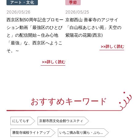
アート・文化
季節
2026/05/26
2026/05/25
西京区制50周年記念プロモー
京都西山 善峯寺のアジサイ
ション動画「最強区のひとび
「白山桜あじさい苑」天空の
と」の配信開始～住み心地
紫陽花の花園(西京)
「最強」な、西京区へようこ
詳しく読む
そ。～
詳しく読む
おすすめキーワード
にしてらす
京都市西文化会館ウエスティ
勝龍寺城桜ライトアップ
いちご摘み取り園ら・ぷら…