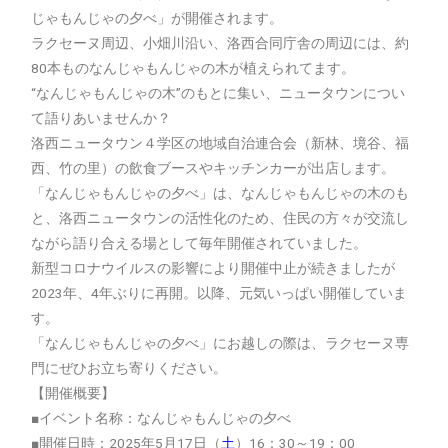
じゃもんじゃの夕べ」が開催されます。
ラクセーヌ周辺、小畑川沿い、洛西合同庁舎の周辺には、約
80本ものなんじゃもんじゃの木が植えられてます。
“なんじゃもんじゃの木”のもとに集い、ニュータウンについ
て語りあいませんか？
洛西ニュータウン４学区の地域自治連合会（新林、境谷、福
西、竹の里）の飲食ブースやキッチンカーが出店します。
「なんじゃもんじゃの夕べ」は、なんじゃもんじゃの木のも
と、洛西ニュータウンの活性化のため、住民の方々が交流し
ながら語り合える場として毎年開催されていました。
新型コロナウイルスの影響により開催中止が続きましたが
2023年、4年ぶりに再開。以降、元気いっぱい開催していま
す。
「なんじゃもんじゃの夕べ」にお越しの際は、ラクセーヌ専
門にぜひお立ち寄りください。
【開催概要】
■イベント名称：なんじゃもんじゃの夕べ
■開催日時：2025年5月17日（
土
）16：30～19：00