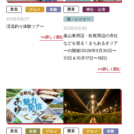
京北
グルメ
体験
西京
神社・お寺
2026/09/27
旅・レジャー
渓流釣り体験ツアー
2026/05/30
嵐山東周辺・松尾周辺の寺社
詳しく読む
などを巡る！まちあるきツア
ーの開催(2026年5月30日〜
31日＆10月17日〜18日)
詳しく読む
京北
自然
グルメ
西京
グルメ
体験