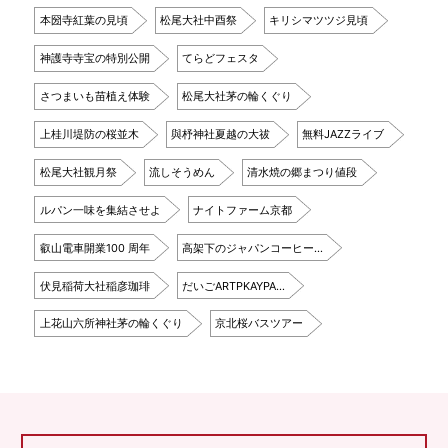
本圀寺紅葉の見頃
松尾大社中酉祭
キリシマツツジ見頃
神護寺寺宝の特別公開
てらどフェスタ
さつまいも苗植え体験
松尾大社茅の輪くぐり
上桂川堤防の桜並木
與杼神社夏越の大祓
無料JAZZライブ
松尾大社観月祭
流しそうめん
清水焼の郷まつり値段
ルパン一味を集結させよ
ナイトファーム京都
叡山電車開業100 周年
高架下のジャパンコーヒー…
伏見稲荷大社稲彦珈琲
だいごARTPKAYPA…
上花山六所神社茅の輪くぐり
京北桜バスツアー