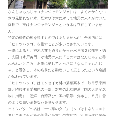
なんじゃもんじゃ（ナンジャモンジャ）は、よくわからない
木や見慣れない木、怪木や珍木に対して地元の人々が付けた
愛称で、実はナンジャモンジャという木は存在していませ
ん。
特定の植物の種を指すものではありませんが、全国的には
「ヒトツバタゴ」を指すことが多いとされています。
一説によると、神木の前を通りかかった水戸藩２代藩主・徳
川光圀（水戸黄門）が地元の人に「この木はなんじゃ」と尋
ねられたところ、返事に窮してとっさに「なんじゃもんじ
ゃ」と返答し、木の名前だと勘違いして広まったという逸話
が伝わっています。
「ヒトツバタゴ」はモクセイカ科の落葉高木で、岐阜県東南
部と隣接する愛知県の一部、対馬の北端鰐浦（国の天然記念
物に指定）、朝鮮、台湾及び中国の暖帯に分布し、５月に雪
のような白い清楚な花を咲かせます。
ヒトツバタゴの名は「一つ葉のタゴ」（タゴはトネリコ＝ト
ネリコモクセイ科の落葉小高木）の意味で、江戸時代に尾張