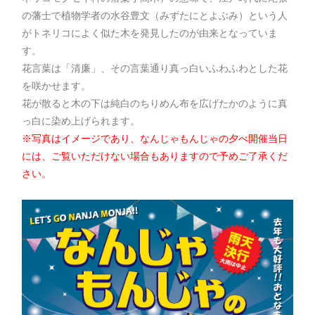
の藩士で植物学者の水谷豊文（みずたにとよぶみ）という人
がトネリコによく似た木を発見したのが由来となっていま
す。
花言葉は「清廉」、その言葉通り真っ白いふわふわとした花
を咲かせます。
花が散ると木の下は純白のちりめん布を広げたかのように真
っ白に染め上げられます。
※写真はイメージであり、なんじゃもんじゃの夕べ開催当日
には、ご覧いただけない場合もありますので予めご了承くだ
さい。