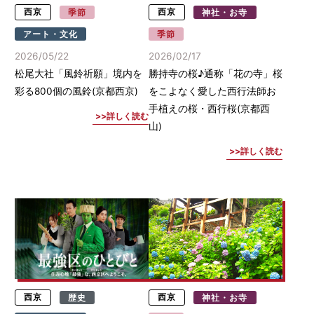
西京
季節
西京
神社・お寺
アート・文化
季節
2026/05/22
2026/02/17
松尾大社「風鈴祈願」境内を
勝持寺の桜♪通称「花の寺」桜
彩る800個の風鈴(京都西京)
をこよなく愛した西行法師お
手植えの桜・西行桜(京都西
詳しく読む
山)
詳しく読む
西京
歴史
西京
神社・お寺