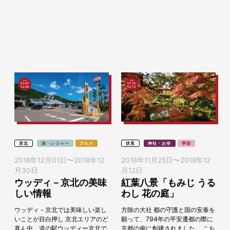
京北
旅・レジャー
グルメ
伏見
神社・お寺
季節
2018年12月01日
〜
2018年12
2018年11月25日
〜
2018年12
月30日
月12日
ウッディ－京北の美味
紅葉八景「もみじ うる
しい情報
わし 花の庭」
ウッディ－京北では美味しい楽し
方除の大社 都の守護と国の安泰を
いことが目白押し 京北エリアのど
願って、794年の平安遷都の際に
真ん中、道の駅ウッディー京北で
京都の南に創建されました。 こち