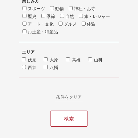
楽しみ方
スポーツ
動物
神社・お寺
歴史
季節
自然
旅・レジャー
アート・文化
グルメ
体験
お土産・特産品
エリア
伏見
大原
高雄
山科
西京
八幡
条件をクリア