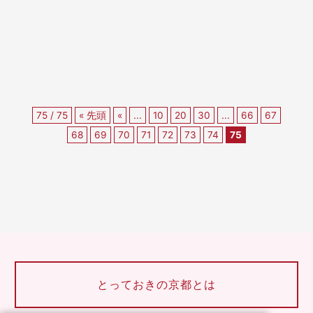
1Fに集結するイベントです。 “京
都伏見の日本酒に出会える...
75 / 75
« 先頭
«
...
10
20
30
...
66
67
68
69
70
71
72
73
74
75
とっておきの京都とは