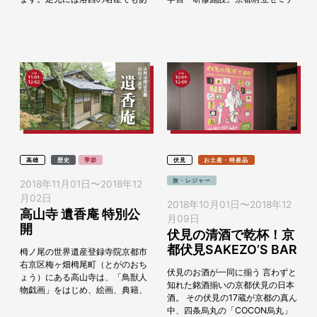
る竹を使った灯籠がつづき幻想的
ールハウス[あうる京北]。 こちら
な雰囲気を醸し出します...
では研修などだけではなく様々な
催...
高雄
歴史
季節
伏見
お土産・特産品
旅・レジャー
2018年11月01日
〜
2018年12
月02日
2018年10月01日
〜
2018年12
高山寺 遺香庵 特別公
月09日
開
伏見の清酒で乾杯！京
都伏見SAKEZO’S BAR
栂ノ尾の世界遺産登録寺院京都市
右京区梅ヶ畑栂尾町（とがのおち
伏見のお酒が一同に揃う 言わずと
ょう）にある高山寺は、「鳥獣人
知れた銘酒揃いの京都伏見の日本
物戯画」をはじめ、絵画、典籍、
酒。 その伏見の17蔵が京都の真ん
文書など、多くの文化財を伝える
中、四条烏丸の「COCON烏丸」
寺院として知られていま...