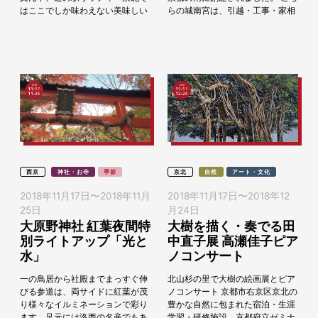
はここでしか味わえない美味しい
らの城南宮は、引越・工事・家相
ものが...
の心配を除く「方除（ほうよけ）
の大社」と仰がれ、住まいを清め
る御砂...
西京
神社・お寺
季節
京北
自然
アート・文化
2018年11月17日
〜
2018年11月
2018年11月17日
〜
2018年12
25日
月24日
大原野神社 紅葉夜間特
大樹を描く・奏でる田
別ライトアップ「光と
中直子展 高瀬佳子ピア
水」
ノコンサート
一の鳥居から社殿までまっすぐ伸
北山杉の里で大樹の絵画展とピア
びる参道は、両サイドに紅葉が茂
ノコンサート 京都市右京区京北の
り様々なイルミネーションで彩り
豊かな自然に包まれた宿泊・生涯
ます。足元には洛西の名産でもあ
学習・研修施設。京都府立ゼミナ