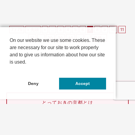
7 / 75
« 先頭
«
...
3
4
5
6
7
8
9
10
11
12
...
20
30
40
...
»
最後 »
On our website we use some cookies. These
are necessary for our site to work properly
and to give us information about how our site
is used.
Deny
Accept
とっておきの京都とは
連携企業・団体