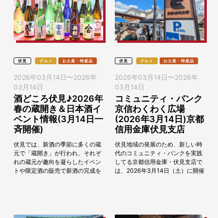
伏見
グルメ
お土産・特産品
伏見
グルメ
お土産・特産品
2026年03月14日
〜
2026年
2026年03月14日
〜
2026年
03月14日
03月14日
酒どころ伏見♪2026年
コミュニティ・バンク
春の蔵開き＆日本酒イ
京信わくわく広場
ベント情報(3月14日一
(2026年3月14日)京都
斉開催)
信用金庫伏見支店
伏見では、新酒の季節に多くの蔵
伏見地域の発展のため、新しい時
元で「蔵開き」が行われ、それぞ
代のコミュニティ・バンクを実践
れの蔵元が趣向を凝らしたイベン
してる京都信用金庫・伏見支店で
トや限定酒の販売で新酒の完成を
は、2026年3月14日（土）に開催
祝います。また、日本酒にちなん
される「伏見酒フェス2026」の
だイベントも開催されます。何
同日開催イベントとして「コミュ
と、今年は3月14日（...
ニティバンク...