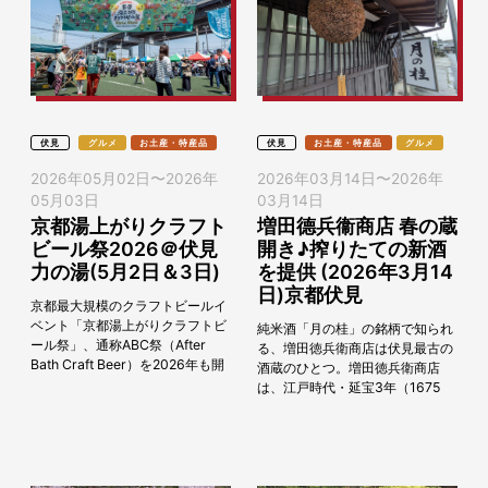
伏見
グルメ
お土産・特産品
伏見
お土産・特産品
グルメ
2026年05月02日
〜
2026年
2026年03月14日
〜
2026年
05月03日
03月14日
京都湯上がりクラフト
増田德兵衞商店 春の蔵
ビール祭2026＠伏見
開き♪搾りたての新酒
力の湯(5月2日＆3日)
を提供 (2026年3月14
日)京都伏見
京都最大規模のクラフトビールイ
ベント「京都湯上がりクラフトビ
純米酒「月の桂」の銘柄で知られ
ール祭」、通称ABC祭（After
る、増田徳兵衛商店は伏見最古の
Bath Craft Beer）を2026年も開
酒蔵のひとつ。増田徳兵衛商店
催します。開催日程は、5月2日
は、江戸時代・延宝3年（1675
（土）と3日（日祝）の2日...
年）に下鳥羽で創業した伏見最古
の酒蔵のひとつで、純米酒「月の
桂」の銘柄で知られて...