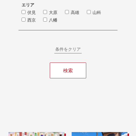
エリア
伏見
大原
高雄
山科
西京
八幡
条件をクリア