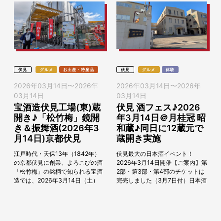
伏見
グルメ
お土産・特産品
伏見
グルメ
体験
2026年03月14日
〜
2026年
2026年03月14日
〜
2026年
03月14日
03月14日
宝酒造伏見工場(東)蔵
伏見 酒フェス♪2026
開き♪「松竹梅」鏡開
年3月14日＠月桂冠 昭
き＆振舞酒(2026年3
和蔵♪同日に12蔵元で
月14日)京都伏見
蔵開き実施
江戸時代・天保13年（1842年）
伏見最大の日本酒イベント！
の京都伏見に創業、よろこびの酒
2026年3月14日開催【ご案内】第
「松竹梅」の銘柄で知られる宝酒
2部・第3部・第4部のチケットは
造では、2026年3月14日（土）
完売しました（3月7日付）日本酒
に、伏見工場（東）において「蔵
のまち「伏見」にて、毎年3月恒
開き」を開催いたします。 伏見で
例の新酒のきき酒イベント「伏見
最大規模...
酒フェス〜F...