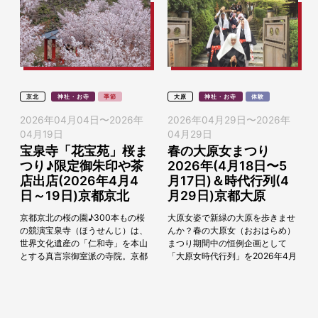
京北
神社・お寺
季節
大原
神社・お寺
体験
2026年04月04日
〜
2026年
2026年04月29日
〜
2026年
04月19日
04月29日
宝泉寺「花宝苑」桜ま
春の大原女まつり
つり♪限定御朱印や茶
2026年(4月18日〜5
店出店(2026年4月4
月17日)＆時代行列(4
日～19日)京都京北
月29日)京都大原
京都京北の桜の園♪300本もの桜
大原女姿で新緑の大原を歩きませ
の競演宝泉寺（ほうせんじ）は、
んか？春の大原女（おおはらめ）
世界文化遺産の「仁和寺」を本山
まつり期間中の恒例企画として
とする真言宗御室派の寺院。京都
「大原女時代行列」を2026年4月
市内中心部から約40分、右京区京
29日（水祝）に実施します。時代
北に佇む知る人ぞ知る「桜の隠れ
ごとに異なる大原女装束の女性た
寺」です。花宝苑...
ちが里山を練り歩...