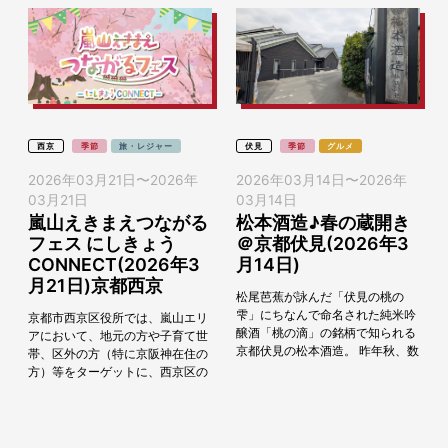
西京
季節
旅・レジャー
伏見
季節
グルメ
2026年03月21日
〜
2026年
2026年03月14日
〜
2026年
03月21日
03月14日
嵐山えきまえつながる
松本酒造♪春の蔵開き
フェス にしきょう
＠京都伏見(2026年3
CONNECT(2026年3
月14日)
月21日)京都西京
松尾芭蕉が詠んだ「伏見の桃の
雫」にちなんで命名された純米吟
京都市西京区役所では、嵐山エリ
醸酒「桃の滴」の銘柄で知られる
アにおいて、地元の方や子育て世
京都伏見の松本酒造。 昨年秋、数
帯、区外の方（特に京阪神在住の
年ぶりに蔵開きを開催。多くの日
方）等をターゲットに、西京区の
本酒好きの方に来場いただき大好
魅力を発信し、関係・交流人口を
評。 今年の春も...
創出するイベントの第2弾とし
て、2026年3月21...