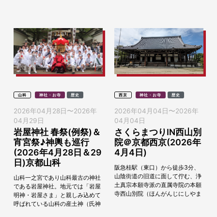
120mにも...
とバスが乗り放題のオトクな「京
北さくらきっぷ」を...
山科
神社・お寺
歴史
西京
神社・お寺
歴史
2026年04月28日
〜
2026年
2026年04月04日
〜
2026年
04月29日
04月04日
岩屋神社 春祭(例祭)＆
さくらまつりIN西山別
宵宮祭♪神輿も巡行
院＠京都西京(2026年
(2026年4月28日＆29
4月4日)
日)京都山科
阪急桂駅（東口）から徒歩3分、
山陰街道の旧道に面して佇む、浄
山科一之宮であり山科最古の神社
土真宗本願寺派の直属寺院の本願
である岩屋神社。地元では「岩屋
寺西山別院（ほんがんじにしやま
明神・岩屋さま」と親しみ込めて
べついん）。 桜の花が境内を彩る
呼ばれている山科の産土神（氏神
季節、春の訪れを祝う行事「さく
様）で、神代の時代から鎮座する