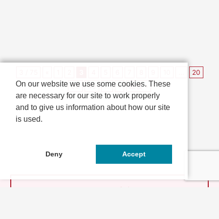
らまつりIN西山...
古社です。岩屋神社では、毎年4
月29日に御鎮座され...
3 / 75
«
1
2
3
4
5
6
7
8
9
10
...
20
On our website we use some cookies. These
30
40
...
»
最後 »
are necessary for our site to work properly
and to give us information about how our site
is used.
Deny
Accept
とっておきの京都とは