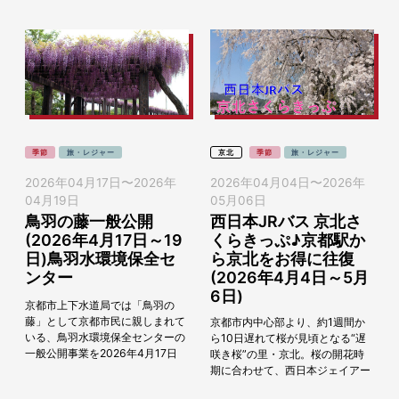
季節
旅・レジャー
京北
季節
旅・レジャー
2026年04月17日
〜
2026年
2026年04月04日
〜
2026年
04月19日
05月06日
鳥羽の藤一般公開
西日本JRバス 京北さ
(2026年4月17日～19
くらきっぷ♪京都駅か
日)鳥羽水環境保全セ
ら京北をお得に往復
ンター
(2026年4月4日～5月
6日)
京都市上下水道局では「鳥羽の
藤」として京都市民に親しまれて
京都市内中心部より、約1週間か
いる、鳥羽水環境保全センターの
ら10日遅れて桜が見頃となる“遅
一般公開事業を2026年4月17日
咲き桜”の里・京北。桜の開花時
（金）～19日（日）の期間に開催
期に合わせて、西日本ジェイアー
します。 この一般公開では、全長
ルバスの高雄京北線と京北ふるさ