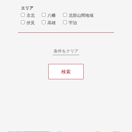
エリア
京北
八幡
北部山間地域
伏見
高雄
宇治
条件をクリア