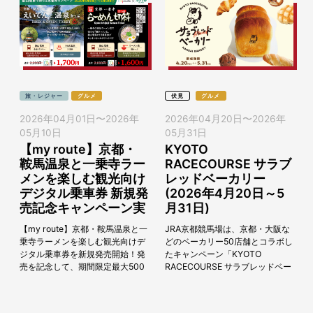
旅・レジャー
グルメ
伏見
グルメ
2026年04月01日
〜
2026年
2026年04月20日
〜
2026年
05月10日
05月31日
【my route】京都・
KYOTO
鞍馬温泉と一乗寺ラー
RACECOURSE サラブ
メンを楽しむ観光向け
レッドベーカリー
デジタル乗車券 新規発
(2026年4月20日～5
売記念キャンペーン実
月31日)
施♪(2026年4月1日〜
【my route】京都・鞍馬温泉と一
JRA京都競馬場は、京都・大阪な
5月10日)
乗寺ラーメンを楽しむ観光向けデ
どのベーカリー50店舗とコラボし
ジタル乗車券を新規発売開始！発
たキャンペーン「KYOTO
売を記念して、期間限定最大500
RACECOURSE サラブレッドベー
円お得な割引キャンペーン実施♪
カリー」を、2026年4月20日
～「えいでんと、温泉きっぷ」と
（月）～5月31日（日）まで開催
「京都...
しま...