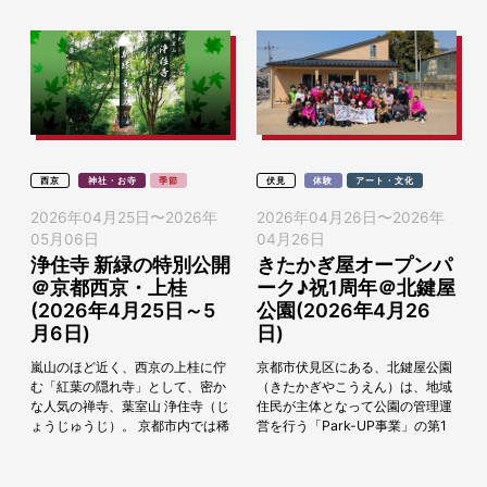
西京
神社・お寺
季節
伏見
体験
アート・文化
2026年04月25日
〜
2026年
2026年04月26日
〜
2026年
05月06日
04月26日
浄住寺 新緑の特別公開
きたかぎ屋オープンパ
＠京都西京・上桂
ーク♪祝1周年＠北鍵屋
(2026年4月25日～5
公園(2026年4月26
月6日)
日)
嵐山のほど近く、西京の上桂に佇
京都市伏見区にある、北鍵屋公園
む「紅葉の隠れ寺」として、密か
（きたかぎやこうえん）は、地域
な人気の禅寺、葉室山 浄住寺（じ
住民が主体となって公園の管理運
ょうじゅうじ）。 京都市内では稀
営を行う「Park-UP事業」の第1
有な黄檗宗の寺院で、中国明様式
号としてリニューアルされた公園
の伽藍配置が特徴的。回廊には時
です。リニューアル1周年を記念
を告げるための...
し、2026年...