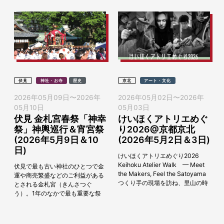
伏見
神社・お寺
歴史
京北
アート・文化
2026年05月09日
〜
2026年
2026年05月02日
〜
2026年
05月10日
05月03日
伏見 金札宮春祭「神幸
けいほくアトリエめぐ
祭」神輿巡行＆宵宮祭
り2026@京都京北
(2026年5月9日＆10
(2026年5月2日＆3日)
日)
けいほくアトリエめぐり2026
Keihoku Atelier Walk — Meet
伏見で最も古い神社のひとつで金
the Makers, Feel the Satoyama
運や商売繁盛などのご利益がある
つくり手の現場を訪ね、里山の時
とされる金札宮（きんさつぐ
間に触れる。 京...
う）。1年のなかで最も重要な祭
事である春季大祭「神幸祭」が
2026年5月10日（日）に斎行され
ます。例祭の当日は、...