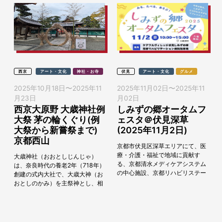
西京
アート・文化
神社・お寺
伏見
アート・文化
グルメ
2025年10月18日
〜
2025年11
2025年11月02日
〜
2025年11
月23日
月02日
西京大原野 大歳神社例
しみずの郷オータムフ
大祭 茅の輪くぐり(例
ェスタ＠伏見深草
大祭から新嘗祭まで)
(2025年11月2日)
京都西山
京都市伏見区深草エリアにて、医
療・介護・福祉で地域に貢献す
大歳神社（おおとしじんじゃ）
る、京都清水メディケアシステム
は、奈良時代の養老2年（718年）
の中心施設、京都リハビリステー
創建の式内大社で、大歳大神（お
ション病院にて「しみずの郷オー
おとしのかみ）を主祭神とし、相
タムフェスタ」を、2025年11月2
殿に石作大神、豊玉毘売命をお祀
日（日）に開催し...
りしています。例年、氏子祭が10
月第3日曜日に、...