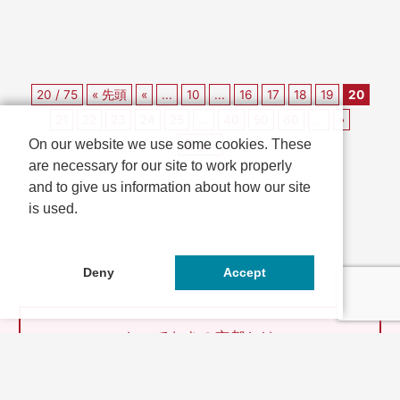
20 / 75
« 先頭
«
...
10
...
16
17
18
19
20
21
22
23
24
25
...
40
50
60
...
»
On our website we use some cookies. These
最後 »
are necessary for our site to work properly
and to give us information about how our site
is used.
Deny
Accept
とっておきの京都とは