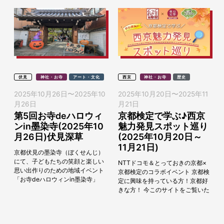
伏見
神社・お寺
アート・文化
西京
神社・お寺
歴史
2025年10月26日
〜
2025年10
2025年10月20日
〜
2025年11
月26日
月21日
第5回お寺deハロウィ
京都検定で学ぶ♪西京
ンin墨染寺(2025年10
魅力発見スポット巡り
月26日)伏見深草
(2025年10月20日～
11月21日)
京都伏見の墨染寺（ぼくせんじ）
にて、子どもたちの笑顔と楽しい
NTTドコモ＆とっておきの京都×
思い出作りのための地域イベント
京都検定のコラボイベント 京都検
「お寺deハロウィンin墨染寺」
定に興味を持っている方！京都好
が、2025年10月26日（日）に開
きな方！ 今このサイトをご覧いた
催されます。お寺で“ハロウィ
だいているアナタ！ 今回、＼京都
ン”とは、なか...
検定で学ぶ／西京魅力発見スポッ
ト巡りを...