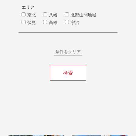
エリア
京北
八幡
北部山間地域
伏見
高雄
宇治
条件をクリア