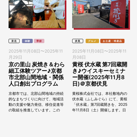
京北
体験
季節
伏見
グルメ
お土産・特産品
2025年11月08日
〜
2025年11
2025年11月08日
〜
2025年11
月29日
月08日
京の里山 炭焼き＆わら
黄桜 伏水蔵 第7回蔵開
細工体験ツアー♪京都
き♪ウイスキーセミナ
市北部山間地域・関係
ー開催(2025年11月8
人口創出プログラム
日)＠京都伏見
京都市では、北部山間地域の持続
黄桜株式会社では、本社敷地内の
的なまちづくりに向けて、地域活
伏水蔵（ふしみぐら）にて、黄桜
動の支援や魅力発信、移住促進等
「伏水蔵」第7回蔵開きを、2025
の取組を推進しています。この
年11月8日（土）開催します。日
度、北部山間地域に様々な形で継
頃から、黄桜の商品をご愛顧いた
続的に関わっていただく方、いわ
だいている皆さまと直接交流させ
ゆる関係人口を創出する...
ていただける貴...