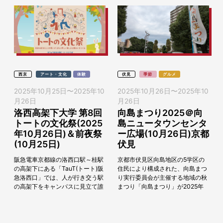
西京
アート・文化
体験
伏見
季節
グルメ
2025年10月25日
〜
2025年10
2025年10月26日
〜
2025年10
月26日
月26日
洛西高架下大学 第8回
向島まつり2025＠向
トートの文化祭(2025
島ニュータウンセンタ
年10月26日)＆前夜祭
ー広場(10月26日)京都
(10月25日)
伏見
阪急電車京都線の洛西口駅～桂駅
京都市伏見区向島地区の5学区の
の高架下にある「TauT(トート)阪
住民により構成された、向島まつ
急洛西口」では、人が行き交う駅
り実行委員会が主催する地域の秋
の高架下をキャンパスに見立て誰
まつり「向島まつり」が2025年
もが自由に参加できるセミナー
10月26日（日）に向島ニュータ
「洛西高架下大学」を開催してい
ウンセンター広場にて開催しま
ます。2020年...
す。 学生さんに...