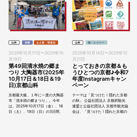
山科
体験
お土産・特産品
山科
旅・レジャー
2025年10月17日
〜
2025年10
2025年10月14日
〜
2025年12
月19日
月21日
第49回清水焼の郷ま
とっておきの京都＆も
つり 大陶器市(2025年
うひとつの京都♪令和7
10月17日＆18日＆19
年度Instagramキャン
日)京都山科
ペーン
京都最大級、１年に一度の大陶器
テーマは「見つけた！隠れた京都
市「清水焼の郷まつり」。今年
の秋」 公益社団法人 京都府観光
は、2025年10月17日（金）、18
連盟と公益社団法人 京都市観光協
日（土）、19日（日）の3日間、
会は、「見つけた！隠れた京都の
京都市山科区の京焼・清水焼の生
秋」をテーマとしたInstagramキ
産地である清水焼団地町一帯にて
ャンペーンを実施します。 令...
開催されます...